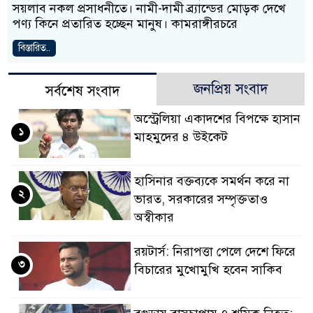
সয়লাব নকল প্রসাধনীতে। নামী-দামী ব্র্যান্ডের মোড়ক দেখে
পণ্য কিনে প্রতারিত হচ্ছেন মানুষ। কামরাঙ্গীরচরে
বিস্তারিত..
জনপ্রিয় সংবাদ
সর্বশেষ সংবাদ
অস্ট্রেলিয়া একাদশের বিপক্ষে হাসান
১
মাহমুদের ৪ উইকেট
হাসিনার বক্তব্যকে সমর্থন করে না
২
ভারত, সরকারের সম্পৃক্ততাও
অস্বীকার
রয়টার্স: নিরাপত্তা পেলে দেশে ফিরে
৩
বিচারের মুখোমুখি হবেন সাকিব