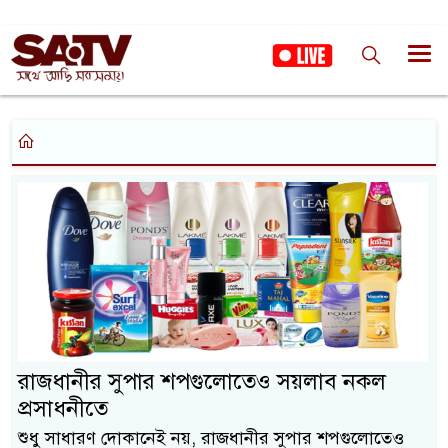
রাজধানীর সুপার শপগুলোতেও সয়লাব নকল
প্রসাধনীতে
শুধু সাধারণ দোকানেই নয়, রাজধানীর সুপার শপগুলোতেও