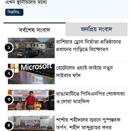
এখন স্থানীয়দের মধ্যে
বিস্তারিত..
জনপ্রিয় সংবাদ
সর্বশেষ সংবাদ
রাশিয়ার ড্রোন নির্মাতা প্রতিষ্ঠানের
১
প্রধানের গাড়িতে বিস্ফোরণ
হোটেলের ওয়াই-ফাইয়ে নতুন
২
সাইবার ফাঁদ
রাঙামাটিতে পিসিএনপির শোকসভা
৩
ও দোয়া মাহফিল
শার্শায় শহীদদের স্মরণে পুষ্পস্তবক
৪
অর্পণ, শহীদ আব্দুল্লাহর কবর