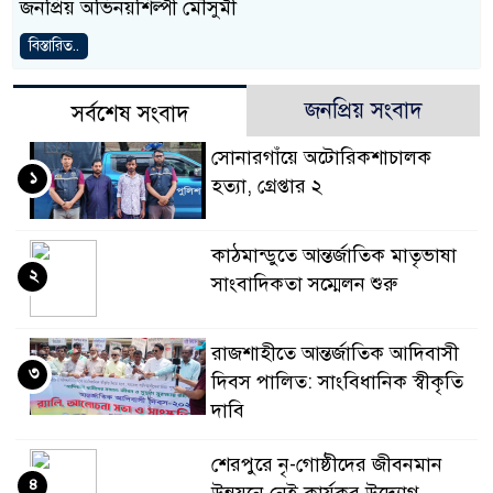
জনপ্রিয় অভিনয়শিল্পী মৌসুমী
বিস্তারিত..
জনপ্রিয় সংবাদ
সর্বশেষ সংবাদ
সোনারগাঁয়ে অটোরিকশাচালক
১
হত্যা, গ্রেপ্তার ২
কাঠমান্ডুতে আন্তর্জাতিক মাতৃভাষা
২
সাংবাদিকতা সম্মেলন শুরু
রাজশাহীতে আন্তর্জাতিক আদিবাসী
৩
দিবস পালিত: সাংবিধানিক স্বীকৃতি
দাবি
শেরপুরে নৃ-গোষ্ঠীদের জীবনমান
৪