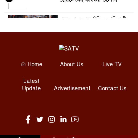
উন্নয়নে নেই কার্যকর উদ্যোগ
বান্দরবানে আন্তর্জাতিক আদিবাসী
৫
দিবস উদযাপন
অসুস্থ রাবি শিক্ষার্থীকে এয়ার
৬
অ্যাম্বুল্যান্সে ঢাকায় পাঠানো
Home
About Us
Live TV
ফ্যাসিষ্ট সরকার দেশের স্বাস্থ্য খাতে
৭
Latest
লুটপাট করে গেছে : স্বাস্থ্য মন্ত্রী
Update
Advertisement
Contact Us
ঢাকা-চট্টগ্রাম মহাসড়কের কুমিল্লায়
৮
বড় বড় গর্ত যান চলাচলে ঝুঁকি
রাবিতে এআই নেভিগেটর সনদ
৯
প্রদান, এআই কর্মশালা ও এআই