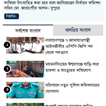
দাখিলে উৎসাহিত করা হবে বলে জানিয়েছেন নির্বাচন কমিশন
সচিব মো. জাহাংগীর আলম। দুপুরে
বিস্তারিত..
জনপ্রিয় সংবাদ
সর্বশেষ সংবাদ
নারায়ণগঞ্জে ৭ জামায়াতপন্থী
১
আইনজীবীর এপিপি-জিপি পদ
থেকে পদত্যাগ
ময়মনসিংহের ঈশ্বরগঞ্জে বাড়ি-ঘরে
২
হামলা ও ভাংচুরের অভিযোগ
বরিশালে নতুন পুলিশ কমিশনারের
৩
যোগদান