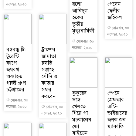
হলো
পেলেন
নভেম্বর, ২০২০
আনিসুল
ফেনীর
হকের
জহিরুল
তৃতীয়
সোমবার, ৩০
মৃত্যুবার্ষিকী
নভেম্বর, ২০২০
সোমবার, ৩০
নভেম্বর, ২০২০
বঙ্গবন্ধু টি-
ট্রাম্পের
টুয়েন্টি
জামাতা
কাপে
চলতি
জয়রথ
সপ্তাহে
অব্যাহত
সৌদি ও
গাজী গ্রুপ
কাতার
চট্টগ্রামের
সফর
কুকুরের
স্পেনে
করবেন
সঙ্গে
গ্রেফতার
সোমবার, ৩০
খেলতে
এন্টি-
নভেম্বর, ২০২০
সোমবার, ৩০
গিয়ে পা
ভাইরাসের
নভেম্বর, ২০২০
মচকালেন
জনক জন
জো
ম্যাকাফি
বাইডেন