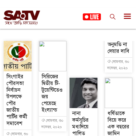
অনুমতি না
দেয়ার দাবি
সোমবার, ৩০
নভেম্বর, ২০২০
সিংগাইর
সিরিজের
পৌরসভা
দ্বিতীয় টি-
নির্বাচন
টুয়েন্টিতেও
উপলক্ষে
জয়
পৌর
পেয়েছে
জাতীয়
ইংল্যান্ড
নানা
ধর্ষিতাকে
পার্টির কর্মী
কর্মসুচির
বিয়ে করে
সোমবার, ৩০
সমাবেশ
মধ্যদিয়ে
এক বছরের
নভেম্বর, ২০২০
পালিত
জামিন
সোমবার, ৩০