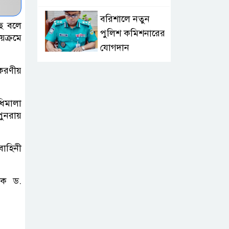
বরিশালে নতুন
ছে বলে
পুলিশ কমিশনারের
ায়ক্রমে
যোগদান
 করণীয়
লংলেই পাড়ার
মানুষের পানির
ধিমালা
সংকট দূর করতে
ুনরায়
সেনাবাহিনীর নতুন উদ্যোগ
ঝালকাঠি সদর
বাহিনী
পৌরসভার সমস্যা
ও সম্ভাবনা বিষয়ক
ালক ড.
নাগরিক সংলাপ অনুষ্ঠিত
মোবাইল নয়, হাতে