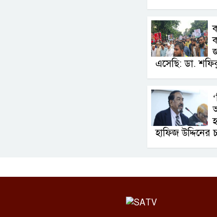
ক
এসেছি: ডা. শফি
‘
হ
হাফিজ উদ্দিনের চ্