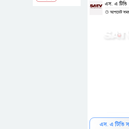
এস. এ টিভি
আপডেট সময় :
এস. এ টিভি 