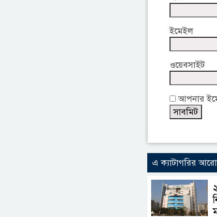
ইমেইল
ওয়েবসাইট
আপনার ইমেই
এ ক্যাটাগরির আর
২
ন