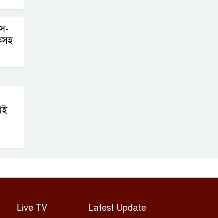
াস-
লকসহ
ণই
Live TV
Latest Update