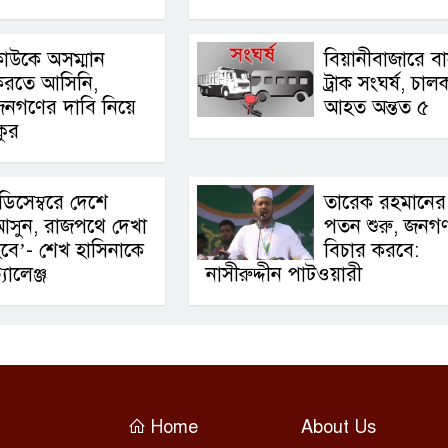
াউকে অসম্মান
বিয়ানীবাজারে ব
করতে আসিনি,
ট্রাক সংঘর্ষ, চা
জনগণের দাবি নিয়ে
আহত অন্তত ৫
কুর
ডিসেম্বরে দেশে
তারেক রহমানের
আসুন, রাজপথে দেখা
পতন শুরু, জনগ
বে’- শেখ হাসিনাকে
বিচার করবে:
যালেঞ্জ
নাসীরুদ্দীন পাটওয়ারী
Home
About Us