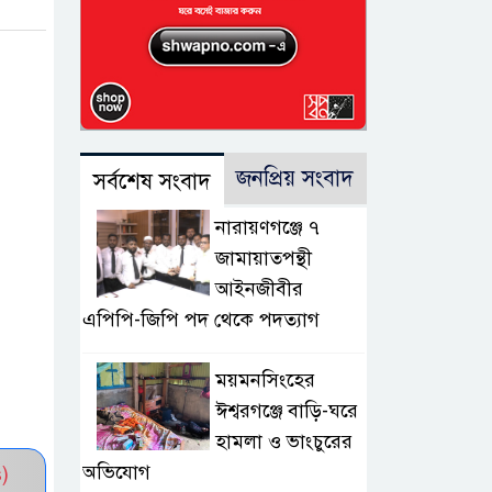
জনপ্রিয় সংবাদ
সর্বশেষ সংবাদ
নারায়ণগঞ্জে ৭
জামায়াতপন্থী
আইনজীবীর
এপিপি-জিপি পদ থেকে পদত্যাগ
ময়মনসিংহের
ঈশ্বরগঞ্জে বাড়ি-ঘরে
হামলা ও ভাংচুরের
অভিযোগ
)