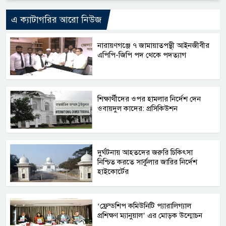
এ ক্যাটাগরির আরো নিউজ
নারায়ণগঞ্জে ৭ জামায়াতপন্থী আইনজীবীর
এপিপি-জিপি পদ থেকে পদত্যাগ
শিক্ষার্থীদের ওপর হামলার নির্দেশ দেন
ওবায়দুল কাদের: প্রসিকিউশন
দুর্ঘটনায় আহতদের জরুরি চিকিৎসা
নিশ্চিত করতে সার্কুলার জারির নির্দেশ
হাইকোর্টের
‘ফ্রেন্ডশিপ কমিউনিটি প্যারালিগ্যাল
প্রশিক্ষণ ম্যানুয়াল’ এর মোড়ক উন্মোচন