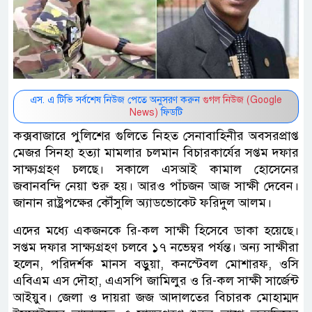
এস. এ টিভি সর্বশেষ নিউজ পেতে অনুসরণ করুন
গুগল নিউজ (Google
News)
ফিডটি
কক্সবাজারে পুলিশের গুলিতে নিহত সেনাবাহিনীর অবসরপ্রাপ্ত
মেজর সিনহা হত্যা মামলার চলমান বিচারকার্যের সপ্তম দফার
সাক্ষ্যগ্রহণ চলছে। সকালে এসআই কামাল হোসেনের
জবানবন্দি নেয়া শুরু হয়। আরও পাঁচজন আজ সাক্ষী দেবেন।
জানান রাষ্ট্রপক্ষের কৌঁসুলি অ্যাডভোকেট ফরিদুল আলম।
এদের মধ্যে একজনকে রি-কল সাক্ষী হিসেবে ডাকা হয়েছে।
সপ্তম দফার সাক্ষ্যগ্রহণ চলবে ১৭ নভেম্বর পর্যন্ত। অন্য সাক্ষীরা
হলেন, পরিদর্শক মানস বড়ুয়া, কনস্টেবল মোশারফ, ওসি
এবিএম এস দৌহা, এএসপি জামিলুর ও রি-কল সাক্ষী সার্জেন্ট
আইয়ুব। জেলা ও দায়রা জজ আদালতের বিচারক মোহাম্মদ