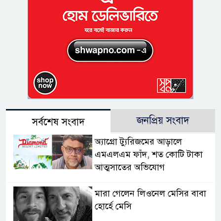
জনপ্রিয় সংবাদ
সর্বশেষ সংবাদ
অ্যাগ্রো ট্যুরিজমের আড়ালে
এমএলএম ফাঁদ, শত কোটি টাকা
আত্মসাতের অভিযোগ
মারা গেলেন লিওনেল মেসির বাবা
হোর্হে মেসি