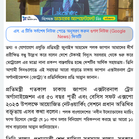
এস. এ টিভি সর্বশেষ নিউজ পেতে অনুসরণ করুন
গুগল নিউজ (Google
News)
ফিডটি
তথ্য ও যোগাযোগ প্রযুক্তি প্রতিমন্ত্রী জুনাইদ আহমেদ পলক জাপান আমাদের দীর্ঘ
প্ররীক্ষিত বন্ধু উল্লেখ করে বলেন দেশে টেকসই বিদ্যুৎ সরবরাহ থেকে শুরু করে
মেট্রোরেল এর মতো নানা প্রকল্প বাস্তবায়িত হচ্ছে দেশটির আর্থিক সহায়তায়। তিনি
আগামী দিনগুলোতে এই সহায়তা আরো বাড়াতে ঢাকায় জাপান এক্সটারনাল ট্রেড
অর্গানাইজেশন (জেট্রো)’র প্রতিনিধিদের প্রতি আহ্বান জানান।
প্রতিমন্ত্রী গতকাল ঢাকায় জাপান এক্সটারনাল ট্রেড
অর্গানাইজেশন এর ৫০ বছর পূর্তী এবং বেসিস সফট এক্সপো
২০২৩ উপলক্ষে আয়োজিত নেটওয়ার্কিং সেশনে প্রধান অতিথির
বক্তৃতায় এসব কথা বলেন।
পলক বাংলাদেশের ‘নবীন উদ্যোক্তাদের
ম্যাচিং
ফান্ড হিসেবে জেট্রো যে ১০ লাখ ডলার বিনিয়োগ পরিকল্পনা করছে তা আরো ১০
লাখ বাড়ানোর আহ্বান জানিয়েছেন।
তিনি বলেন, প্রধানমন্ত্রী শেখ হাসিনা সবসময় বলেন, সরকার