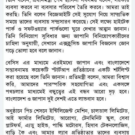
ব্যবসা করবে না ব্যবসার পরিবেশ তৈরি করবে। আমরা তাই
করছি। তিনি বলেন বিজেআইটি সেই সুযোগ নিয়ে সাম্প্রতিক
সময়ে তাদের ব্যবসায় সম্প্রসারণ করেছে। সেই লক্ষ্যে হাইটেক
পার্ক ও সফটওয়্যার পার্কগুলো ঘুরে দেখার আহ্বান জানান।
তিনি বিনিয়োগ সুবিধার জন্য জাপানি বিনিয়োগকারীদের
চাহিদা অনুযায়ী, সেখানে এক্সক্লুসিভ জাপানি বিজনেস জোন
গড়ে তোলা হবে বলে জানান।
বেসিস এর মাধ্যমে এরইমধ্যে জাপান এবং বাংলাদেশে
সম্ভাবনাময় কয়েকটি স্টার্টআপ প্রতিষ্ঠানের একটি শর্টলিস্ট
করা হয়েছে বলে তিনি জানান। প্রতিমন্ত্রী বলেন, আমরা বিশ্বাস
করি, আমাদের পারস্পরিক সহযোগিতা এবং একসঙ্গে
পথচলার মাধ্যমেই বন্ধুত্বের এই বন্ধন আরো দৃঢ় হবে।
বাংলাদেশ ও জাপান দুই দেশই এতে লাভবান হবে।
অনুষ্ঠানে পিচ শেসনে ইন্টিলিজেন্ট মেশিন, চালডাল লিমিটেড,
আই ফার্মার লিমিটেড, আরোগ্য, টেনমিনিট স্কুল, সেবা
প্লাটফর্ম, এ্যডু হাইভ, পাল্কি মটোরস, হিসাব টেকনলোজিস,
বাড়ি কৈ এবং আমার ল্যাব প্রতিষ্ঠাতার তাদের ব্যবসায়