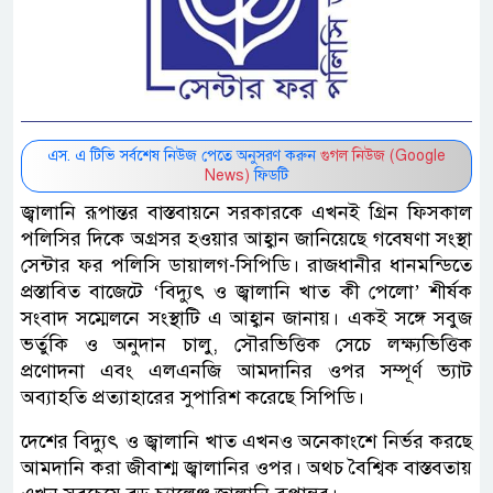
এস. এ টিভি সর্বশেষ নিউজ পেতে অনুসরণ করুন
গুগল নিউজ (Google
News)
ফিডটি
জ্বালানি রূপান্তর বাস্তবায়নে সরকারকে এখনই গ্রিন ফিসকাল
পলিসির দিকে অগ্রসর হওয়ার আহ্বান জানিয়েছে গবেষণা সংস্থা
সেন্টার ফর পলিসি ডায়ালগ-সিপিডি। রাজধানীর ধানমন্ডিতে
প্রস্তাবিত বাজেটে ‘বিদ্যুৎ ও জ্বালানি খাত কী পেলো’ শীর্ষক
সংবাদ সম্মেলনে সংস্থাটি এ আহ্বান জানায়। একই সঙ্গে সবুজ
ভর্তুকি ও অনুদান চালু, সৌরভিত্তিক সেচে লক্ষ্যভিত্তিক
প্রণোদনা এবং এলএনজি আমদানির ওপর সম্পূর্ণ ভ্যাট
অব্যাহতি প্রত্যাহারের সুপারিশ করেছে সিপিডি।
‎‎দেশের বিদ্যুৎ ও জ্বালানি খাত এখনও অনেকাংশে নির্ভর করছে
আমদানি করা জীবাশ্ম জ্বালানির ওপর। অথচ বৈশ্বিক বাস্তবতায়