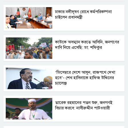
ঢাকার নদীদূষণ রোধে কর্মপরিকল্পনা
চাইলেন প্রধানমন্ত্রী
কাউকে অসম্মান করতে আসিনি, জনগণের
দাবি নিয়ে এসেছি: ডা. শফিকুর
‘ডিসেম্বরে দেশে আসুন, রাজপথে দেখা
হবে’- শেখ হাসিনাকে হাফিজ উদ্দিনের
চ্যালেঞ্জ
তারেক রহমানের পতন শুরু, জনগণই
বিচার করবে: নাসীরুদ্দীন পাটওয়ারী