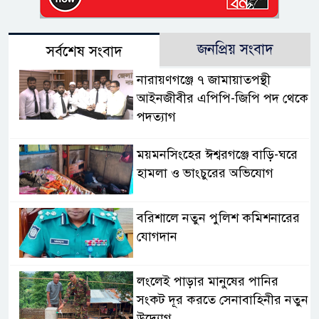
জনপ্রিয় সংবাদ
সর্বশেষ সংবাদ
নারায়ণগঞ্জে ৭ জামায়াতপন্থী
আইনজীবীর এপিপি-জিপি পদ থেকে
পদত্যাগ
ময়মনসিংহের ঈশ্বরগঞ্জে বাড়ি-ঘরে
হামলা ও ভাংচুরের অভিযোগ
বরিশালে নতুন পুলিশ কমিশনারের
যোগদান
লংলেই পাড়ার মানুষের পানির
সংকট দূর করতে সেনাবাহিনীর নতুন
উদ্যোগ