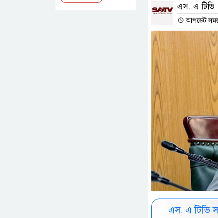
এস. এ টিভি
আপডেট সময় 
এস. এ টিভি 