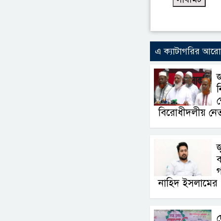
এ ক্যাটাগরির আর
ন
শ
বিরোধীদলীয় নে
জ
ব
নাহিদ ইসলামের
দ