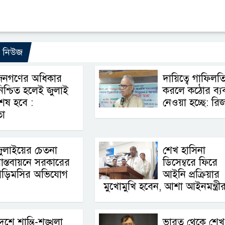
ো নিউজ
জনগণের অধিকার
দায়িত্বে গাফিলত
িশ্চিত হলেই জুলাই
করলে কঠোর ব্যবস
েষ হবে :
নেওয়া হচ্ছে: রি
তা
ুলাইয়ের চেতনা
শেখ হাসিনা
াস্তবায়নে সরকারের
ডিসেম্বরে ফিরে
গড়িমসির অভিযোগ
আইনি প্রক্রিয়ার
মুখোমুখি হবেন, আশা আইনমন্ত্রী
েশে শান্তি-শৃঙ্খলা
ভারত থেকে শেখ