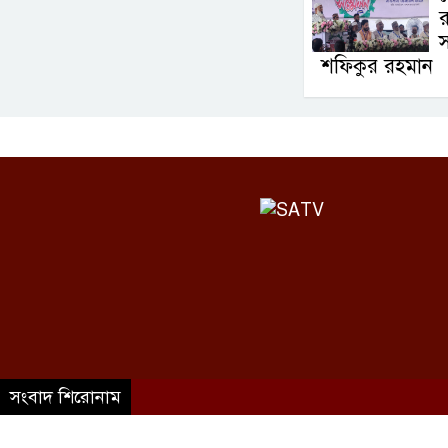
র
স
শফিকুর রহমান
©SATV 2026 All rights reserved
সংবাদ শিরোনাম