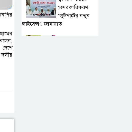
বেসরকারিকরণ
িএনপির
‘লুটপাটের নতুন
লাইসেন্স’: জামায়াত
্রামের
সালমান খানের
 বলেন,
ো দেশে
বাড়ির সামনে দায়িত্ব
ে দলীয়
পালনকালে পুলিশ
কনস্টেবলের মৃত্যু
প্রতিবন্ধী সেবা
প্রকল্পে শেখ
মোতালিবের বিরুদ্ধে
নারী হয়রানির অভিযোগ
ফেনীতে কোটি
টাকার ভারতীয় পন্য