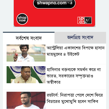
জনপ্রিয় সংবাদ
সর্বশেষ সংবাদ
অস্ট্রেলিয়া একাদশের বিপক্ষে হাসান
মাহমুদের ৪ উইকেট
হাসিনার বক্তব্যকে সমর্থন করে না
ভারত, সরকারের সম্পৃক্ততাও
অস্বীকার
রয়টার্স: নিরাপত্তা পেলে দেশে ফিরে
বিচারের মুখোমুখি হবেন সাকিব