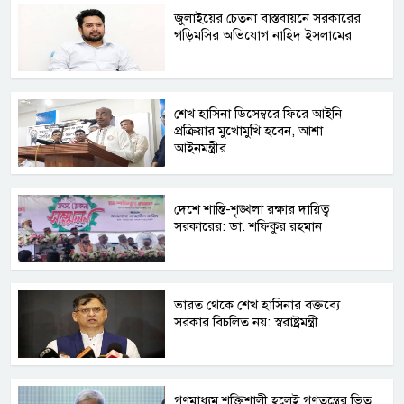
জুলাইয়ের চেতনা বাস্তবায়নে সরকারের
গড়িমসির অভিযোগ নাহিদ ইসলামের
শেখ হাসিনা ডিসেম্বরে ফিরে আইনি
প্রক্রিয়ার মুখোমুখি হবেন, আশা
আইনমন্ত্রীর
দেশে শান্তি-শৃঙ্খলা রক্ষার দায়িত্ব
সরকারের: ডা. শফিকুর রহমান
ভারত থেকে শেখ হাসিনার বক্তব্যে
সরকার বিচলিত নয়: স্বরাষ্ট্রমন্ত্রী
গণমাধ্যম শক্তিশালী হলেই গণতন্ত্রের ভিত