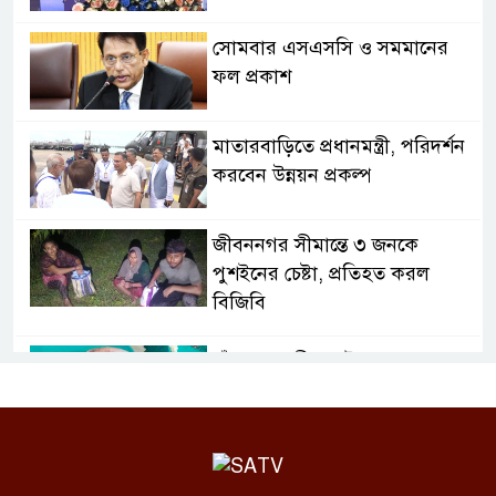
সোমবার এসএসসি ও সমমানের
ফল প্রকাশ
মাতারবাড়িতে প্রধানমন্ত্রী, পরিদর্শন
করবেন উন্নয়ন প্রকল্প
জীবননগর সীমান্তে ৩ জনকে
পুশইনের চেষ্টা, প্রতিহত করল
বিজিবি
চাঁদপুরে নারীর পেট থেকে সাড়ে ৬
কেজির টিউমার অপসারণ
বগুড়ায় দুই ট্রাকের সংঘর্ষে নিহত ২,
আহত ৩