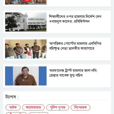
শিক্ষার্থীদের ওপর হামলার নির্দেশ দেন
ওবায়দুল কাদের: প্রসিকিউশন
আপত্তিকর পোস্টের মামলায় এনসিপির
বহিষ্কৃত নেতা তানভীর কারাগারে
অরফানেজ ট্রাস্ট মামলার জাল নথি:
গ্রেপ্তার সাবেক যুগ্ম সচিব
ট্যাগস :
আটক
কালোবাজার
পুলিশ সুপার
বিস্ফোরক