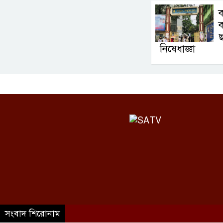
ক
ক
ছ
নিষেধাজ্ঞা
©SATV 2026 All rights reserved
সংবাদ শিরোনাম