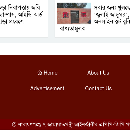
ড়া নিরাপত্তায় জবি
সবার জন্য খুলছ
্যাম্পাস, আইডি কার্ড
‘জুলাই জাদুঘর’,
াড়া প্রবেশে
অনলাইন স্লট বুক
বাধ্যতামূলক
Home
About Us
Advertisement
Contact Us
নারায়ণগঞ্জে ৭ জামায়াতপন্থী আইনজীবীর এপিপি-জিপি পদ থে