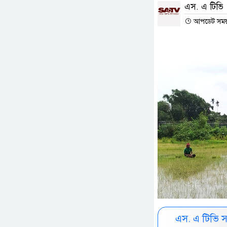
এস. এ টিভি
আপডেট সময় :
এস. এ টিভি 