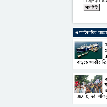
আপনার ইমেই
এ ক্যাটাগরির আর
এ
বাড়ছে জাতীয় গ্র
ক
এসেছি: ডা. শফি