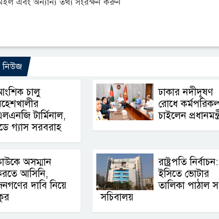
ল এবং অন্যান্য তথ্য সংরক্ষন করুন
ো নিউজ
আংশিক চালু
ঢাকার নদীদূষণ
মহেশখালীর
রোধে কর্মপরিকল্
লএনজি টার্মিনাল,
চাইলেন প্রধানমন্ত্র
িডে গ্যাস সরবরাহ
াউকে অসম্মান
রাষ্ট্রপতি নির্বাচন:
করতে আসিনি,
ইসিতে ভোটার
জনগণের দাবি নিয়ে
তালিকা পাঠাল 
কুর
সচিবালয়