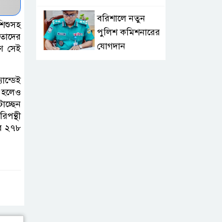
বরিশালে নতুন
শিশুসহ
পুলিশ কমিশনারের
 তাদের
যোগদান
ে সেই
লংলেই পাড়ার
ান্ডেই
মানুষের পানির
 হলেও
সংকট দূর করতে
াচ্ছেন
সেনাবাহিনীর নতুন উদ্যোগ
িপন্থী
ার ২৭৮
ঝালকাঠি সদর
পৌরসভার সমস্যা
ও সম্ভাবনা বিষয়ক
নাগরিক সংলাপ অনুষ্ঠিত
মোবাইল নয়, হাতে