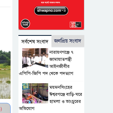
জনপ্রিয় সংবাদ
সর্বশেষ সংবাদ
নারায়ণগঞ্জে ৭
জামায়াতপন্থী
আইনজীবীর
এপিপি-জিপি পদ থেকে পদত্যাগ
ময়মনসিংহের
ঈশ্বরগঞ্জে বাড়ি-ঘরে
হামলা ও ভাংচুরের
অভিযোগ
)