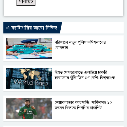
এ ক্যাটাগরির আরো নিউজ
বরিশালে নতুন পুলিশ কমিশনারের
যোগদান
উন্নত দেশগুলোতে এআইয়ে চাকরি
হারানোর ঝুঁকি তিন গুণ বেশি: বিশ্বব্যাংক
শেয়ারবাজার কারসাজি: সাকিবসহ ১৫
জনের বিরুদ্ধে শিগগির চার্জশিট