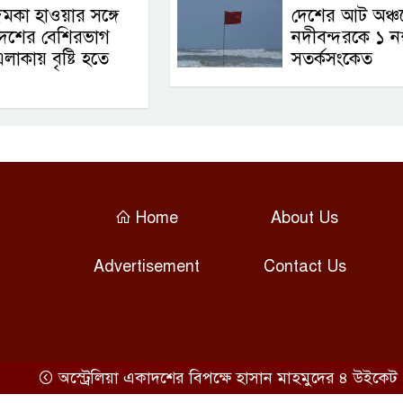
মকা হাওয়ার সঙ্গে
দেশের আট অঞ্চ
দেশের বেশিরভাগ
নদীবন্দরকে ১ নম
লাকায় বৃষ্টি হতে
সতর্কসংকেত
Home
About Us
Advertisement
Contact Us
অস্ট্রেলিয়া একাদশের বিপক্ষে হাসান মাহমুদের ৪ উইকেট
হ