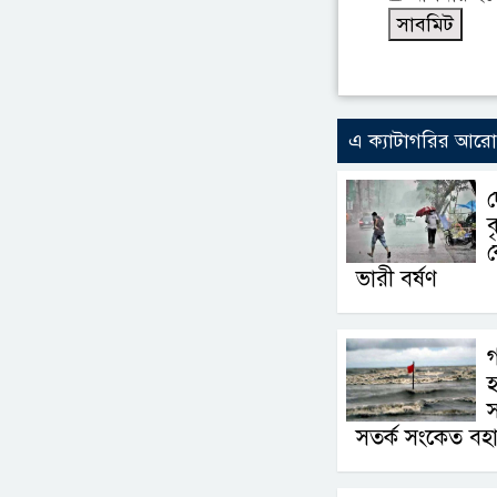
এ ক্যাটাগরির আর
দ
ব
ভারী বর্ষণ
গ
হ
স
সতর্ক সংকেত বহ