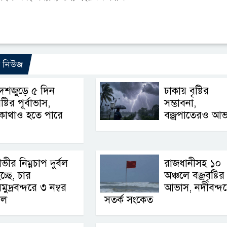
ো নিউজ
েশজুড়ে ৫ দিন
ঢাকায় বৃষ্টির
ৃষ্টির পূর্বাভাস,
সম্ভাবনা,
কোথাও হতে পারে
বজ্রপাতেরও আভ
ভীর নিম্নচাপ দুর্বল
রাজধানীসহ ১০
চ্ছে, চার
অঞ্চলে বজ্রবৃষ্টির
মুদ্রবন্দরে ৩ নম্বর
আভাস, নদীবন্দ
াল
সতর্ক সংকেত