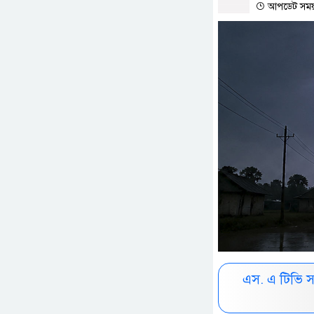
আপডেট সময় :
এস. এ টিভি 