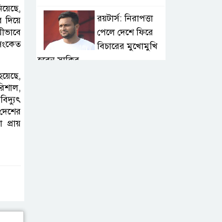
িয়েছে,
রয়টার্স: নিরাপত্তা
র দিয়ে
পেলে দেশে ফিরে
য়ীভাবে
 সংকেত
বিচারের মুখোমুখি
হবেন সাকিব
হয়েছে,
বগুড়ায় বাসচাপায় ৭
রিশাল,
িদ্যুৎ
শ্রমিক নিহত: তদন্ত
 দেশের
কমিটি, নিহত-
 প্রায়
আহতদের অনুদান
জুলাইয়ের চেতনা
বাস্তবায়নে সরকারের
গড়িমসির অভিযোগ
নাহিদ ইসলামের