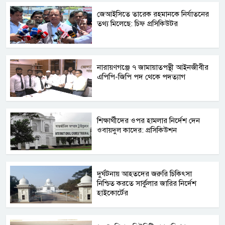
জেআইসিতে তারেক রহমানকে নির্যাতনের
তথ্য মিলেছে: চিফ প্রসিকিউটর
নারায়ণগঞ্জে ৭ জামায়াতপন্থী আইনজীবীর
এপিপি-জিপি পদ থেকে পদত্যাগ
শিক্ষার্থীদের ওপর হামলার নির্দেশ দেন
ওবায়দুল কাদের: প্রসিকিউশন
দুর্ঘটনায় আহতদের জরুরি চিকিৎসা
নিশ্চিত করতে সার্কুলার জারির নির্দেশ
হাইকোর্টের