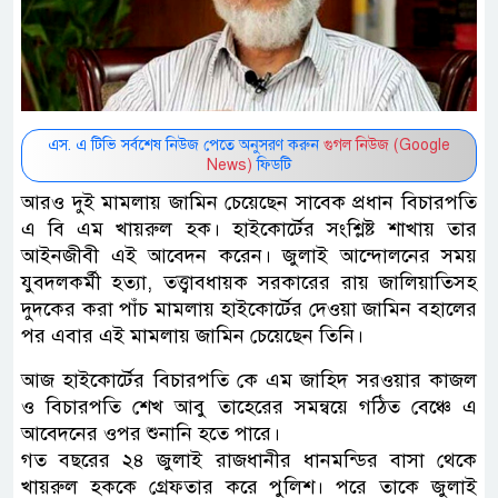
এস. এ টিভি সর্বশেষ নিউজ পেতে অনুসরণ করুন
গুগল নিউজ (Google
News)
ফিডটি
আরও দুই মামলায় জামিন চেয়েছেন সাবেক প্রধান বিচারপতি
এ বি এম খায়রুল হক। হাইকোর্টের সংশ্লিষ্ট শাখায় তার
আইনজীবী এই আবেদন করেন। জুলাই আন্দোলনের সময়
যুবদলকর্মী হত্যা, তত্ত্বাবধায়ক সরকারের রায় জালিয়াতিসহ
দুদকের করা পাঁচ মামলায় হাইকোর্টের দেওয়া জামিন বহালের
পর এবার এই মামলায় জামিন চেয়েছেন তিনি।
আজ হাইকোর্টের বিচারপতি কে এম জাহিদ সরওয়ার কাজল
ও বিচারপতি শেখ আবু তাহেরের সমন্বয়ে গঠিত বেঞ্চে এ
আবেদনের ওপর শুনানি হতে পারে।
গত বছরের ২৪ জুলাই রাজধানীর ধানমন্ডির বাসা থেকে
খায়রুল হককে গ্রেফতার করে পুলিশ। পরে তাকে জুলাই