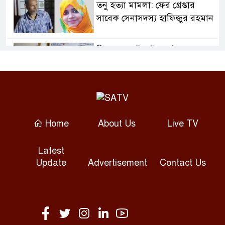
তনু হত্যা মামলা: ফের গ্রেপ্তার
সাবেক সেনাসদস্য হাফিজুর রহমান
রিহ্যাব-রাজউক ইন্সপেক্টর-ভবন
মালিকের যোগসাজশে অনিয়ম:
রাজউক চেয়ারম্যান
রাজনৈতিক সম্পৃক্ততা যেন চিকিৎসা
সেবায় প্রভাব না ফেলে: প্রধানমন্ত্রী
Home
About Us
Live TV
রুশ তেল কেনায় ভারত-চীনসহ ৫
Latest
দেশের ওপর ১০০% শুল্কের পথে
Update
Advertisement
Contact Us
যুক্তরাষ্ট্র
কুমিল্লায় মোহনা টেলিভিশন অফিসে
লুট: দুই আসামি গ্রেপ্তার