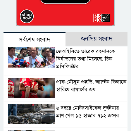
জনপ্রিয় সংবাদ
সর্বশেষ সংবাদ
জেআইসিতে তারেক রহমানকে
নির্যাতনের তথ্য মিলেছে: চিফ
প্রসিকিউটর
প্রাক-মৌসুম প্রস্তুতি: অ্যাস্টন ভিলাকে
হারিয়ে বায়ার্নের জয়
৬ বছরে মোটরসাইকেল দুর্ঘটনায়
প্রাণ গেল ১৫ হাজার ৭১২ জনের