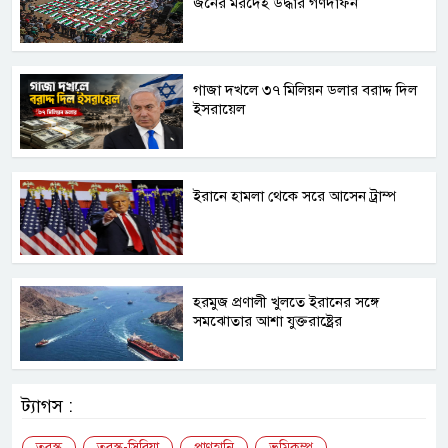
জনের মরদেহ উদ্ধার গণদাফন
গাজা দখলে ৩৭ মিলিয়ন ডলার বরাদ্দ দিল
ইসরায়েল
ইরানে হামলা থেকে সরে আসেন ট্রাম্প
হরমুজ প্রণালী খুলতে ইরানের সঙ্গে
সমঝোতার আশা যুক্তরাষ্ট্রের
ট্যাগস :
তুরস্ক
তুরস্ক-সিরিয়া
প্রাণহানি
ভূমিকম্প