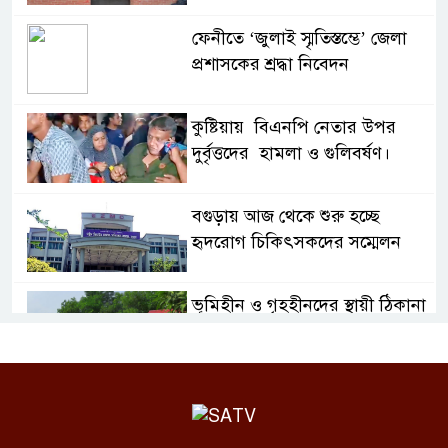
ফেনীতে ‘জুলাই স্মৃতিস্তম্ভে’ জেলা
প্রশাসকের শ্রদ্ধা নিবেদন
কুষ্টিয়ায় বিএনপি নেতার উপর
দুর্বৃত্তদের হামলা ও গুলিবর্ষণ।
বগুড়ায় আজ থেকে শুরু হচ্ছে
হৃদরোগ চিকিৎসকদের সম্মেলন
ভূমিহীন ও গৃহহীনদের স্থায়ী ঠিকানা
নিশ্চিত করা মহৎ উদ্দেশ্য এখন
প্রশ্নবিদ্ধ
১১দফা দাবীতে ঝালকাঠি জেলা
প্রশাসকের মাধ্যমে প্রধানমন্ত্রীর কাছে