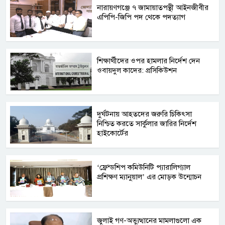
নারায়ণগঞ্জে ৭ জামায়াতপন্থী আইনজীবীর
এপিপি-জিপি পদ থেকে পদত্যাগ
শিক্ষার্থীদের ওপর হামলার নির্দেশ দেন
ওবায়দুল কাদের: প্রসিকিউশন
দুর্ঘটনায় আহতদের জরুরি চিকিৎসা
নিশ্চিত করতে সার্কুলার জারির নির্দেশ
হাইকোর্টের
‘ফ্রেন্ডশিপ কমিউনিটি প্যারালিগ্যাল
প্রশিক্ষণ ম্যানুয়াল’ এর মোড়ক উন্মোচন
জুলাই গণ-অভ্যুত্থানের মামলাগুলো এক