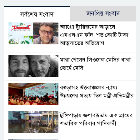
জনপ্রিয় সংবাদ
সর্বশেষ সংবাদ
অ্যাগ্রো ট্যুরিজমের আড়ালে
এমএলএম ফাঁদ, শত কোটি টাকা
আত্মসাতের অভিযোগ
মারা গেলেন লিওনেল মেসির বাবা
হোর্হে মেসি
বগুড়াসহ উত্তরাঞ্চলের ন্যায্য
উন্নয়নের প্রত্যয় তিন মন্ত্রী-প্রতিমন্ত্রীর
টুঙ্গিপাড়ায় জলাবদ্ধতায় এক গ্রামের
শতাধিক পরিবার পানিবন্দী