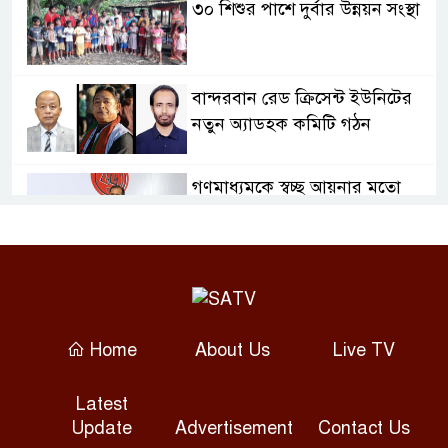
৩০ শিশুর পাশে দুর্বার উন্নয়ন সংস্থা
বান্দরবান রেড ক্রিসেন্ট ইউনিটের
নতুন অ্যাডহক কমিটি গঠন
গণমাধ্যমকে স্বচ্ছ আয়নার মতো
দায়িত্বশীল হওয়ার আহ্বান তথ্যমন্ত্রীর
আন্তর্জাতিক আদিবাসী দিবসে
সাতক্ষীরায় স্মারকলিপি, আলোচনা
ও সাংস্কৃতিক অনুষ্ঠান
Home
About Us
Live TV
সোনারগাঁয়ে অটোরিকশাচালক হত্যা,
Latest
গ্রেপ্তার ২
Update
Advertisement
Contact Us