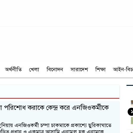
অর্থনীতি
খেলা
বিনোদন
সারাদেশ
শিক্ষা
আইন-বিচ
াকা পরিশোধ করাকে কেন্দ্র করে এনজিওকর্মীকে
১
াঙ্গুনিয়ায় এনজিওকর্মী চম্পা চাকমাকে প্রকাশ্যে ছুরিকাঘাতে
ে জড়িত প্রধান ও একমাত্র আসামি এনামুল হক এনামকে