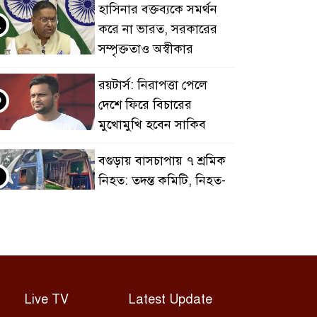
হাসিনার বক্তব্যকে সমর্থন
২
করে না ভারত, সরকারের
সম্পৃক্ততাও অস্বীকার
রয়টার্স: নিরাপত্তা পেলে
৩
দেশে ফিরে বিচারের
মুখোমুখি হবেন সাকিব
বগুড়ায় বাসচাপায় ৭ শ্রমিক
৪
নিহত: তদন্ত কমিটি, নিহত-
আহতদের অনুদান
জুলাইয়ের চেতনা বাস্তবায়নে
৫
সরকারের গড়িমসির
অভিযোগ নাহিদ ইসলামের
Live TV
Latest Update
এবার ওটিটি প্ল্যাটফর্ম