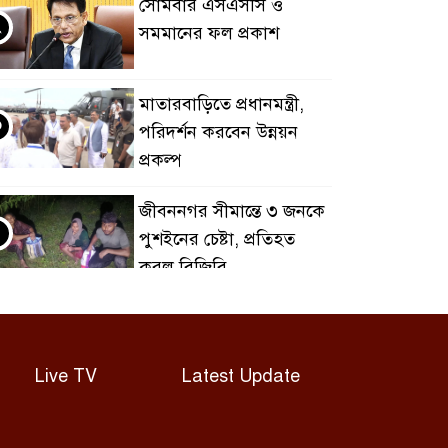
সোমবার এসএসসি ও
২
সমমানের ফল প্রকাশ
মাতারবাড়িতে প্রধানমন্ত্রী,
৩
পরিদর্শন করবেন উন্নয়ন
প্রকল্প
জীবননগর সীমান্তে ৩ জনকে
৪
পুশইনের চেষ্টা, প্রতিহত
করল বিজিবি
চাঁদপুরে নারীর পেট থেকে
৫
সাড়ে ৬ কেজির টিউমার
অপসারণ
Live TV
Latest Update
বগুড়ায় দুই ট্রাকের সংঘর্ষে
৬