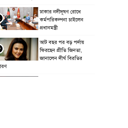
ঢাকার নদীদূষণ রোধে
২
কর্মপরিকল্পনা চাইলেন
প্রধানমন্ত্রী
আট বছর পর বড় পর্দায়
৩
ফিরছেন প্রীতি জিনতা,
জানালেন দীর্ঘ বিরতির
ারণ
আজারবাইজানের সাবাহ
৪
এফকেতে যোগ দিতে পারেন
হামজা চৌধুরী
লিগস কাপে মেসির জোড়া
৫
গোলে ইন্টার মায়ামির
দাপুটে জয়