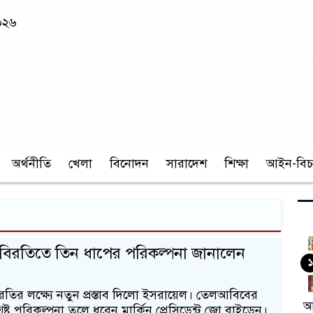
২০২৬
অর্থনীতি
খেলা
বিনোদন
সারাদেশ
শিক্ষা
আইন-বিচ
্ধবিরতিতে তিন ধাপের পরিকল্পনা জানালেন
১
িরতির লক্ষ্যে নতুন প্রস্তাব দিলো ইসরায়েল। তেলআবিবের
আ
ষ্ট পরিকল্পনা তুলে ধরেন মার্কিন প্রেসিডেন্ট জো বাইডেন।