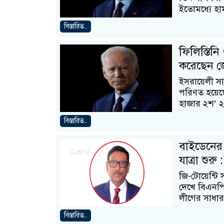
ইতোমধ্যে হা
বিস্তারিত..
ফিলিস্তিনি
করেছেন জ
ইসরায়েলী সাম
পরিণত হয়েছে 
হাজার ২শ’ 
বিস্তারিত..
বাইডেনের 
যাত্রা শুরু
জি-টোয়েন্টি 
দেখে বিএনপির
লীগের সাধা
বিস্তারিত..