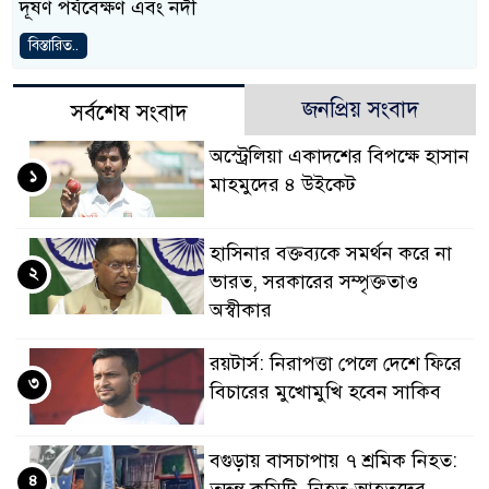
দূষণ পর্যবেক্ষণ এবং নদী
বিস্তারিত..
জনপ্রিয় সংবাদ
সর্বশেষ সংবাদ
অস্ট্রেলিয়া একাদশের বিপক্ষে হাসান
১
মাহমুদের ৪ উইকেট
হাসিনার বক্তব্যকে সমর্থন করে না
২
ভারত, সরকারের সম্পৃক্ততাও
অস্বীকার
রয়টার্স: নিরাপত্তা পেলে দেশে ফিরে
৩
বিচারের মুখোমুখি হবেন সাকিব
বগুড়ায় বাসচাপায় ৭ শ্রমিক নিহত:
৪