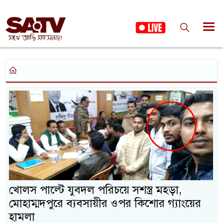
খোলস পাল্টে যুবদল পরিচয়ে সশস্ত্র মহড়া,
মোহাম্মদপুরে ব্যবসায়ীর ওপর কিশোর গ্যাংয়ের
হামলা