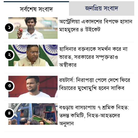
জনপ্রিয় সংবাদ
সর্বশেষ সংবাদ
অস্ট্রেলিয়া একাদশের বিপক্ষে হাসান
১
মাহমুদের ৪ উইকেট
হাসিনার বক্তব্যকে সমর্থন করে না
২
ভারত, সরকারের সম্পৃক্ততাও
অস্বীকার
রয়টার্স: নিরাপত্তা পেলে দেশে ফিরে
৩
বিচারের মুখোমুখি হবেন সাকিব
বগুড়ায় বাসচাপায় ৭ শ্রমিক নিহত:
৪
তদন্ত কমিটি, নিহত-আহতদের
অনুদান