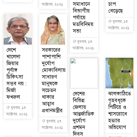
সমাধানে
চাপ
অক্টোবর, ২০২১
বিভাগীয়
বেড়েছে
পর্যায়ে
বুধবার, ১৩
মতবিনিময়
অক্টোবর, ২০২১
সভা
বুধবার, ১৩
অক্টোবর, ২০২১
দেশে
সরকারের
খালেদা
পাশাপাশি
জিয়ার
দুর্যোগ
পূর্ণাঙ্গ
মোকাবিলায়
চিকিৎসা
সাধারণ
সম্ভব নয় :
মানুষকে
মির্জা
সচেতন
দেশের
ঝালকাঠিতে
ফখরুল
থাকার
বিভিন্ন
গৃহবধূকে
আহ্বান
জেলায়
পিটিয়ে ও
বুধবার, ১৩
প্রধানমন্ত্রীর
আন্তর্জাতিক
শ্বাসরোধে
অক্টোবর, ২০২১
দুর্যোগ
হত্যার
বুধবার, ১৩
প্রশমন
অভিযোগ
অক্টোবর, ২০২১
দিবস