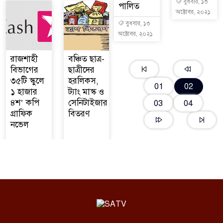
বুধবার, ১৩
পালিত
অক্টোবর, ২০২১
বুধবার, ১৩
অক্টোবর, ২০২১
রাজশাহী
বঞ্চিত ছাত্র-
বিভাগের
ছাত্রীদের
৩৫টি স্কুলে
হরলিকস,
01
02
১ হাজার
ট্যাং মাস্ক ও
৪শ’ কপি
সেনিটাইজার
03
04
গ্রাফিক
বিতরণ
নভেল