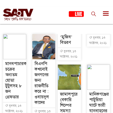
‘মুজিব’
বুধবার, ১৩
বিতরণ
অক্টোবর, ২০২১
বুধবার, ১৩
অক্টোবর, ২০২১
মানবপাচারকারী
বিএনপি
চক্রের
কখনোই
অন্যতম
জনগণের
হোতা
জন্য
টুটুলসহ ৮
রাজনীতি
জন
করে না :
জামালপুরে
মানিকগঞ্জের
গ্রেফতার
ওবায়দুল
বেকারি
পাটুরিয়া
কাদের
শিল্পের
ঘাটে ভারী
বুধবার, ১৩
সমস্যা
যানবাহনের
অক্টোবর, ২০২১
বুধবার, ১৩