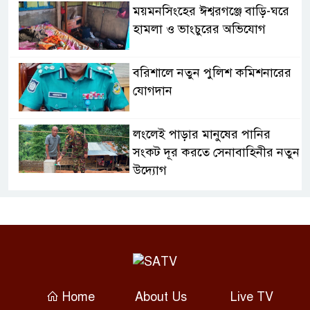
ময়মনসিংহের ঈশ্বরগঞ্জে বাড়ি-ঘরে
হামলা ও ভাংচুরের অভিযোগ
বরিশালে নতুন পুলিশ কমিশনারের
যোগদান
লংলেই পাড়ার মানুষের পানির
সংকট দূর করতে সেনাবাহিনীর নতুন
উদ্যোগ
ঝালকাঠি সদর পৌরসভার সমস্যা ও
সম্ভাবনা বিষয়ক নাগরিক সংলাপ
অনুষ্ঠিত
মোবাইল নয়, হাতে খুন্তি-কোদাল;
Home
About Us
Live TV
মহিষমারা কলেজের শিক্ষার্থীদের