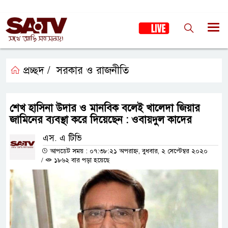
প্রচ্ছদ /
সরকার ও রাজনীতি
শেখ হাসিনা উদার ও মানবিক বলেই খালেদা জিয়ার
জামিনের ব্যবস্থা করে দিয়েছেন : ওবায়দুল কাদের
এস. এ টিভি
আপডেট সময় : ০৭:৩৮:২১ অপরাহ্ন, বুধবার, ২ সেপ্টেম্বর ২০২০
/
১৮৬২ বার পড়া হয়েছে