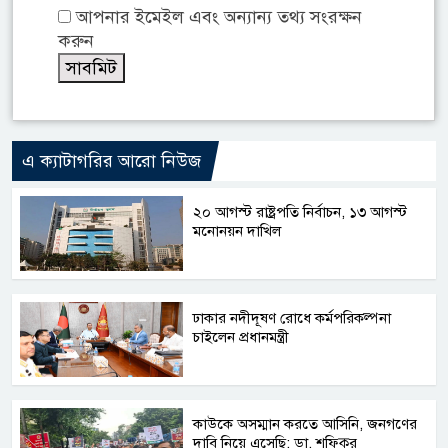
আপনার ইমেইল এবং অন্যান্য তথ্য সংরক্ষন
করুন
এ ক্যাটাগরির আরো নিউজ
২০ আগস্ট রাষ্ট্রপতি নির্বাচন, ১৩ আগস্ট
মনোনয়ন দাখিল
ঢাকার নদীদূষণ রোধে কর্মপরিকল্পনা
চাইলেন প্রধানমন্ত্রী
কাউকে অসম্মান করতে আসিনি, জনগণের
দাবি নিয়ে এসেছি: ডা. শফিকুর