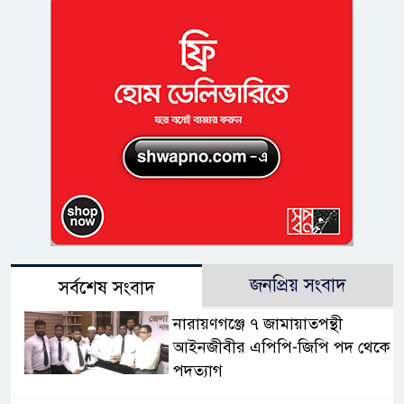
জনপ্রিয় সংবাদ
সর্বশেষ সংবাদ
নারায়ণগঞ্জে ৭ জামায়াতপন্থী
আইনজীবীর এপিপি-জিপি পদ থেকে
পদত্যাগ