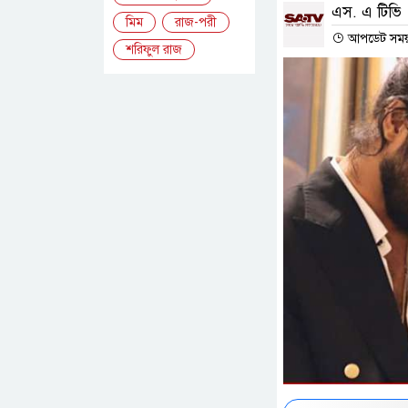
এস. এ টিভি
মিম
রাজ-পরী
আপডেট সময় :
শরিফুল রাজ