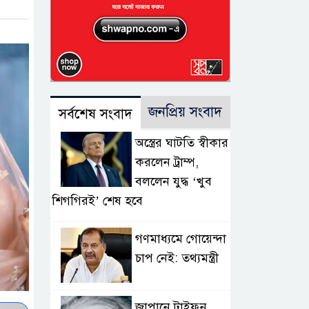
জনপ্রিয় সংবাদ
সর্বশেষ সংবাদ
অস্ত্রের ঘাটতি স্বীকার
করলেন ট্রাম্প,
বললেন যুদ্ধ ‘খুব
শিগগিরই’ শেষ হবে
গণমাধ্যমে গোয়েন্দা
চাপ নেই: তথ্যমন্ত্রী
জাপানে টাইফুন