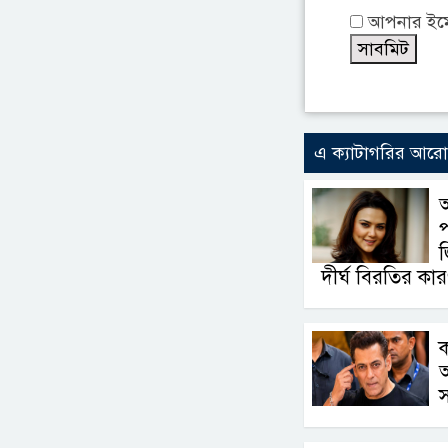
আপনার ইমেই
এ ক্যাটাগরির আর
প
জ
দীর্ঘ বিরতির কা
ক
অ