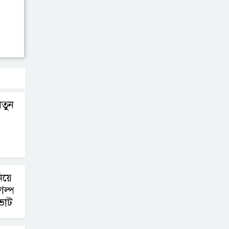
তুন
িয়ে
গল্প
ভাট