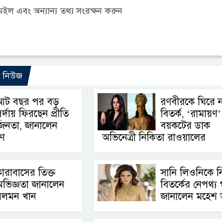
ল এবং অন্যান্য তথ্য সংরক্ষন করুন
ো নিউজ
আট বছর পর বড়
রণবীরকে ঘিরে ন
র্দায় ফিরছেন প্রীতি
বিতর্ক, ‘রামায়ণ’
িনতা, জানালেন
বয়কটের ডাক
রণ
অভিনেত্রী নিকিতা রাওয়ালের
ারাবাসের তিক্ত
সানি লিওনিকে ন
ভিজ্ঞতা জানালেন
বিতর্কের নেপথ্য 
সলমন খান
জানালেন মহেশ 