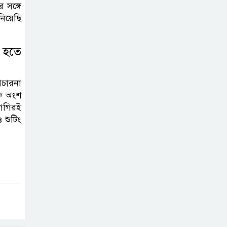
 সঙ্গে
িয়েছি
 হতে
চারনা
কে অংশ
িগগিরই
 শুটিং