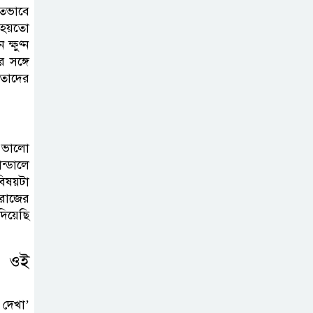
মুখোমুখি সংঘর্ষে
গতভাবে
নিহত বেড়ে ৯,
 হয়তো
্ষুণ্ন
আহত ১৪
সঙ্গে
 তাদের
আমদানির পর
কমছে কাঁচা মরিচের
দাম, সরবরাহ
বাড়ায় স্বস্তি
 ভালো
ন্ডালে
পদ্মার পাড় ধসে
বিষয়টা
রাজের
নিখোঁজ শিশুর
দিয়েছি
মরদেহ উদ্ধার
ন ওই
পাটগ্রামে ফ্যামিলি
কার্ডের নিয়োগে
অনিয়মের অভিযোগ
 দেখা’