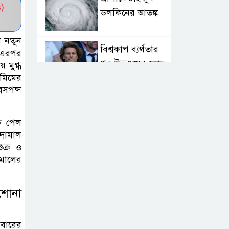
)
ডলফিনের আতঙ্ক
া নতুন
বিশ্বকাপ ব্যর্থতার
 এরপর
পর উরুগুয়ের কোচ
 মুগ্ধ
 মিমের
ফোরলান
েসপন্স
২০৩২ সাল পর্যন্ত
রিয়ালেই থাকছেন
ি পেল
ভিনিসিয়ুস জুনিয়র
 দামাল
ক্র ও
ামালের
সৌদিতে হুথিদের
হামলা, বিদেশিসহ
শোনা
আহত ১১
সিলেটে দুই বাসের
িবারের