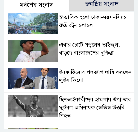
জনপ্রিয় সংবাদ
সর্বশেষ সংবাদ
স্বাভাবিক হলো ঢাকা-ময়মনসিংহ
রুটে ট্রেন চলাচল
এবার চোটে পড়লেন তাইজুল,
বাড়ছে বাংলাদেশের দুশ্চিন্তা
ইনফান্তিনোর পদত্যাগ দাবি করলেন
লুইস ফিগো
ছিনতাইকারীদের হামলায় উগান্ডার
ফুটবল অধিনায়ক ডেভিড উওরি
নিহত
অস্ট্রেলিয়ার নাগরিকত্ব পেলেন