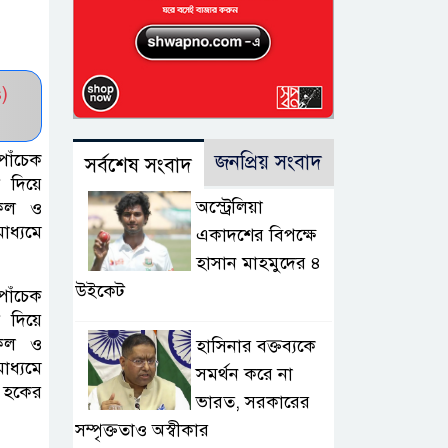
)
পাঁচেক
জনপ্রিয় সংবাদ
সর্বশেষ সংবাদ
ি দিয়ে
অস্ট্রেলিয়া
কেল ও
াধ্যমে
একাদশের বিপক্ষে
হাসান মাহমুদের ৪
উইকেট
পাঁচেক
ি দিয়ে
কেল ও
হাসিনার বক্তব্যকে
াধ্যমে
সমর্থন করে না
 হকের
ভারত, সরকারের
সম্পৃক্ততাও অস্বীকার