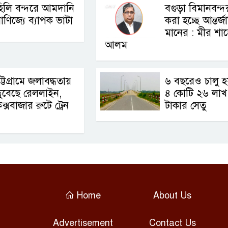
িলি বন্দরে আমদানি
বগুড়া বিমানবন্
াণিজ্যে ব্যাপক ভাটা
করা হচ্ছে আন্তর্
মানের : মীর শাহ
আলম
ট্টগ্রামে জলাবদ্ধতায়
৬ বছরেও চালু হ
ুবেছে রেললাইন,
৪ কোটি ২৬ লাখ
ক্সবাজার রুটে ট্রেন
টাকার সেতু
Home
About Us
Advertisement
Contact Us