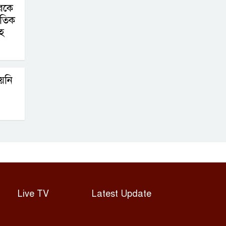
ছিনতাইকারীদের
দরকে
হামলায় উগান্ডার
জাতিক
ফুটবল অধিনায়ক
ে
ডেভিড উওরি নিহত
য়নি
Live TV
Latest Update