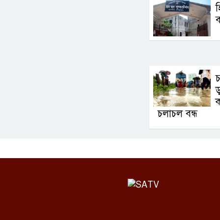
হ
ব
চ
ড
ক
চলাচল বন্ধ