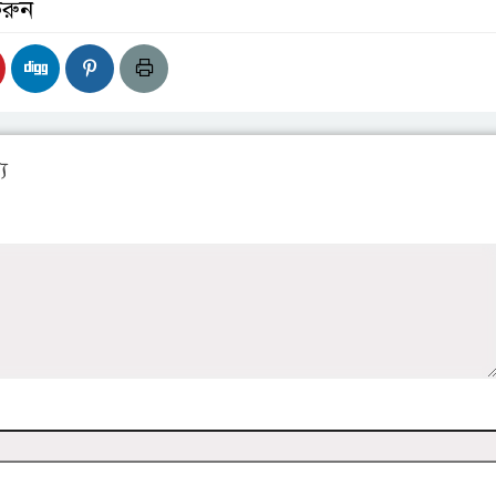
করুন
য