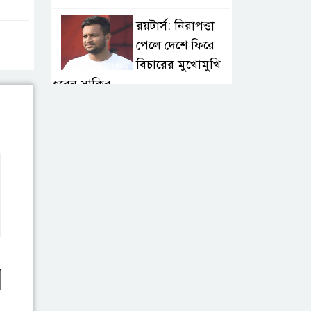
রয়টার্স: নিরাপত্তা
পেলে দেশে ফিরে
বিচারের মুখোমুখি
হবেন সাকিব
বগুড়ায় বাসচাপায় ৭
শ্রমিক নিহত: তদন্ত
কমিটি, নিহত-
আহতদের অনুদান
জুলাইয়ের চেতনা
বাস্তবায়নে সরকারের
গড়িমসির অভিযোগ
নাহিদ ইসলামের