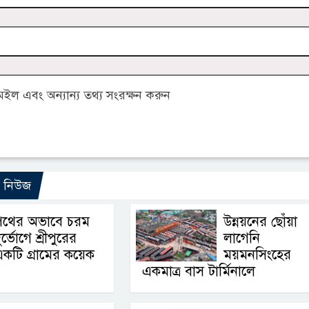
ল এবং অন্যান্য তথ্য সংরক্ষন করুন
ো নিউজ
পথের অভাবে চরম
উন্নয়নের ছোঁয়া
ুর্ভোগে শ্রীপুরের
লাগেনি
কটি গ্রামের কয়েক
ময়মনসিংহের
একমাত্র বাস টার্মিনালে