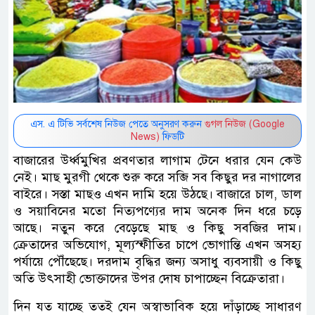
এস. এ টিভি সর্বশেষ নিউজ পেতে অনুসরণ করুন
গুগল নিউজ (Google
News)
ফিডটি
বাজারের উর্ধ্বমুখির প্রবণতার লাগাম টেনে ধরার যেন কেউ
নেই। মাছ মুরগী থেকে শুরু করে সব্জি সব কিছুর দর নাগালের
বাইরে। সস্তা মাছও এখন দামি হয়ে উঠছে। বাজারে চাল, ডাল
ও সয়াবিনের মতো নিত্যপণ্যের দাম অনেক দিন ধরে চড়ে
আছে। নতুন করে বেড়েছে মাছ ও কিছু সবজির দাম।
ক্রেতাদের অভিযোগ, মূল্যস্ফীতির চাপে ভোগান্তি এখন অসহ্য
পর্যায়ে পৌঁছেছে। দরদাম বৃদ্ধির জন্য অসাধু ব্যবসায়ী ও কিছু
অতি উৎসাহী ভোক্তাদের উপর দোষ চাপাচ্ছেন বিক্রেতারা।
দিন যত যাচ্ছে ততই যেন অস্বাভাবিক হয়ে দাঁড়াচ্ছে সাধারণ