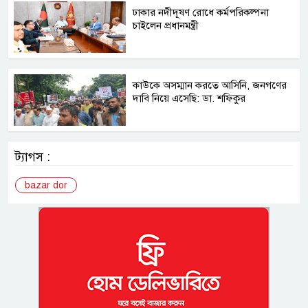
ঢাকার নদীদূষণ রোধে কর্মপরিকল্পনা
চাইলেন প্রধানমন্ত্রী
কাউকে অসম্মান করতে আসিনি, জনগণের
দাবি নিয়ে এসেছি: ডা. শফিকুর
ট্যাগস :
bazar dor