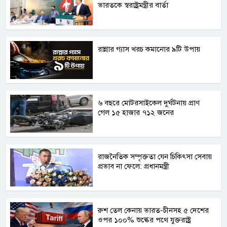
ভারতকে স্বরাষ্ট্রমন্ত্রীর বার্তা
রান্নার গ্যাস খরচ কমানোর ৯টি উপায়
৬ বছরে মোটরসাইকেল দুর্ঘটনায় প্রাণ
গেল ১৫ হাজার ৭১২ জনের
রাজনৈতিক সম্পৃক্ততা যেন চিকিৎসা সেবায়
প্রভাব না ফেলে: প্রধানমন্ত্রী
রুশ তেল কেনায় ভারত-চীনসহ ৫ দেশের
ওপর ১০০% শুল্কের পথে যুক্তরাষ্ট্র