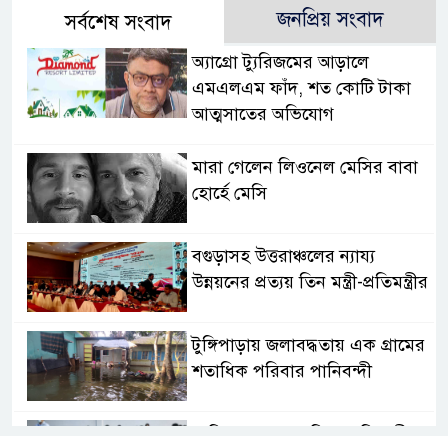
জনপ্রিয় সংবাদ
সর্বশেষ সংবাদ
অ্যাগ্রো ট্যুরিজমের আড়ালে
এমএলএম ফাঁদ, শত কোটি টাকা
আত্মসাতের অভিযোগ
মারা গেলেন লিওনেল মেসির বাবা
হোর্হে মেসি
বগুড়াসহ উত্তরাঞ্চলের ন্যায্য
উন্নয়নের প্রত্যয় তিন মন্ত্রী-প্রতিমন্ত্রীর
টুঙ্গিপাড়ায় জলাবদ্ধতায় এক গ্রামের
শতাধিক পরিবার পানিবন্দী
৮ ডিসেম্বর শুরু জুনিয়র বৃত্তি পরীক্ষা,