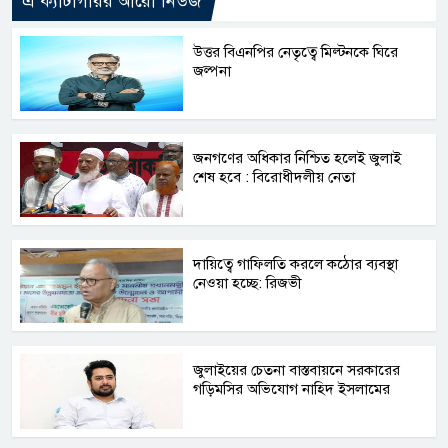
এ ক্যাটাগরির আরো নিউজ
উত্তর বিএনপির নেতৃত্বে মিল্টনকে ঘিরে
জল্পনা
জনগণের অধিকার নিশ্চিত হলেই জুলাই
শেষ হবে : বিরোধীদলীয় নেতা
দায়িত্বে গাফিলতি করলে কঠোর ব্যবস্থা
নেওয়া হচ্ছে: রিজভী
জুলাইয়ের চেতনা বাস্তবায়নে সরকারের
গড়িমসির অভিযোগ নাহিদ ইসলামের