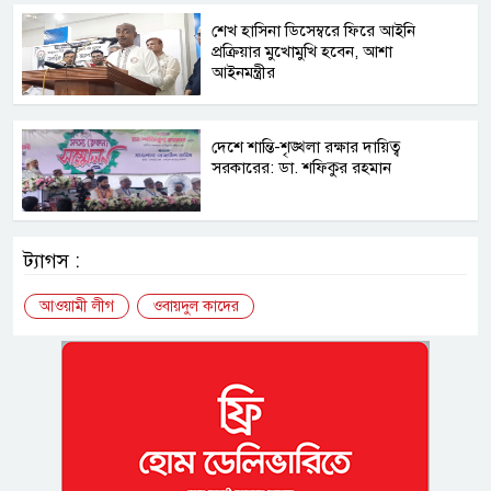
শেখ হাসিনা ডিসেম্বরে ফিরে আইনি
প্রক্রিয়ার মুখোমুখি হবেন, আশা
আইনমন্ত্রীর
দেশে শান্তি-শৃঙ্খলা রক্ষার দায়িত্ব
সরকারের: ডা. শফিকুর রহমান
ট্যাগস :
আওয়ামী লীগ
ওবায়দুল কাদের