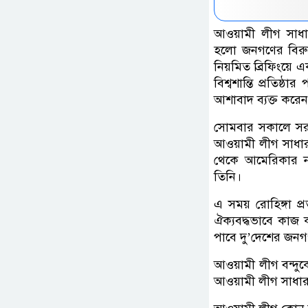
আওয়ামী লীগ সাধা
হলো জনগণের বিরুদ
নিয়মিত ব্রিফিংয়ে 
বিশ্বশান্তি প্রতিষ্
আশাবাদ ব্যক্ত করেন
সোমবার সকালে সরক
আওয়ামী লীগ সাধারণ
থেকে আমেরিকার নবন
তিনি।
এ সময় রোহিঙ্গা প্রত
ঐক্যবদ্ধভাবে কাজ 
পাবে দু’দেশের জনগ
আওয়ামী লীগ বন্দুক
আওয়ামী লীগ সাধার