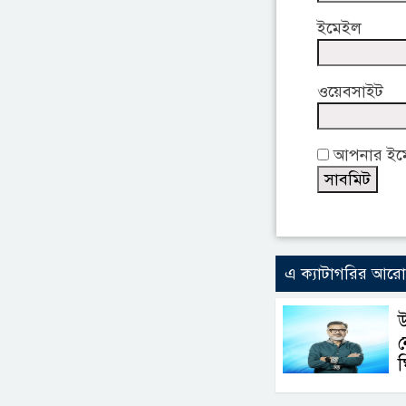
ইমেইল
ওয়েবসাইট
আপনার ইমেই
এ ক্যাটাগরির আর
উ
ন
ঘ