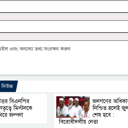
ল এবং অন্যান্য তথ্য সংরক্ষন করুন
ো নিউজ
ত্তর বিএনপির
জনগণের অধিকা
েতৃত্বে মিল্টনকে
নিশ্চিত হলেই জু
িরে জল্পনা
শেষ হবে :
বিরোধীদলীয় নেতা