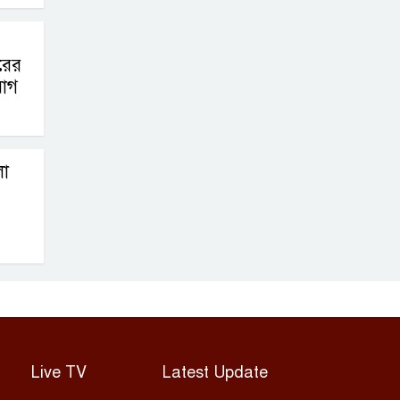
রের
োগ
লা
Live TV
Latest Update