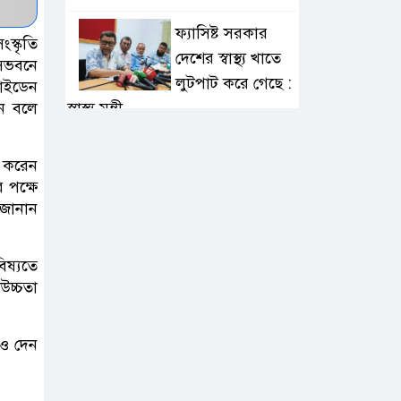
ফ্যাসিষ্ট সরকার
্কৃতি
দেশের স্বাস্থ্য খাতে
াসভবনে
লুটপাট করে গেছে :
বাইডেন
স্বাস্থ্য মন্ত্রী
েন বলে
ঢাকা-চট্টগ্রাম
ং করেন
মহাসড়কের কুমিল্লায়
 পক্ষে
বড় বড় গর্ত যান
 জানান
চলাচলে ঝুঁকি
িষ্যতে
রাবিতে এআই
উচ্চতা
নেভিগেটর সনদ
প্রদান, এআই
বও দেন
কর্মশালা ও এআই কনফিডেন্ট
কর্মসূচির উদ্বোধন