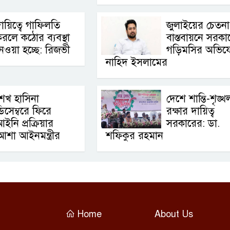
ায়িত্বে গাফিলতি
জুলাইয়ের চেতনা
রলে কঠোর ব্যবস্থা
বাস্তবায়নে সরকা
েওয়া হচ্ছে: রিজভী
গড়িমসির অভিয
নাহিদ ইসলামের
েখ হাসিনা
দেশে শান্তি-শৃঙ্খ
িসেম্বরে ফিরে
রক্ষার দায়িত্ব
ইনি প্রক্রিয়ার
সরকারের: ডা.
আশা আইনমন্ত্রীর
শফিকুর রহমান
Home
About Us