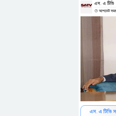
এস. এ টিভি
আপডেট সময় :
এস. এ টিভি 