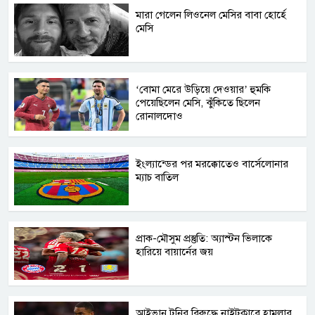
মারা গেলেন লিওনেল মেসির বাবা হোর্হে
মেসি
‘বোমা মেরে উড়িয়ে দেওয়ার’ হুমকি
পেয়েছিলেন মেসি, ঝুঁকিতে ছিলেন
রোনালদোও
ইংল্যান্ডের পর মরক্কোতেও বার্সেলোনার
ম্যাচ বাতিল
প্রাক-মৌসুম প্রস্তুতি: অ্যাস্টন ভিলাকে
হারিয়ে বায়ার্নের জয়
আইভান টনির বিরুদ্ধে নাইটক্লাবে হামলার