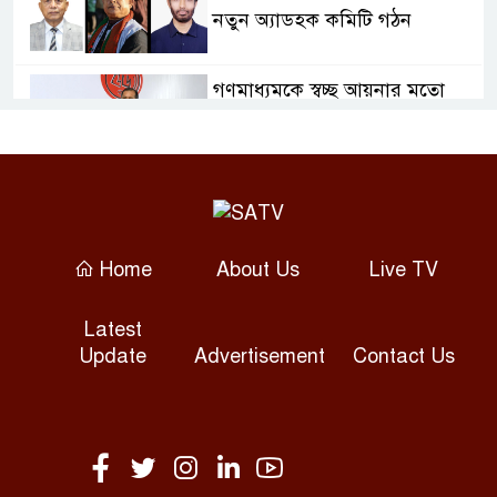
নতুন অ্যাডহক কমিটি গঠন
গণমাধ্যমকে স্বচ্ছ আয়নার মতো
দায়িত্বশীল হওয়ার আহ্বান তথ্যমন্ত্রীর
আন্তর্জাতিক আদিবাসী দিবসে
সাতক্ষীরায় স্মারকলিপি, আলোচনা
ও সাংস্কৃতিক অনুষ্ঠান
Home
About Us
Live TV
সোনারগাঁয়ে অটোরিকশাচালক হত্যা,
Latest
গ্রেপ্তার ২
Update
Advertisement
Contact Us
কাঠমান্ডুতে আন্তর্জাতিক মাতৃভাষা
সাংবাদিকতা সম্মেলন শুরু