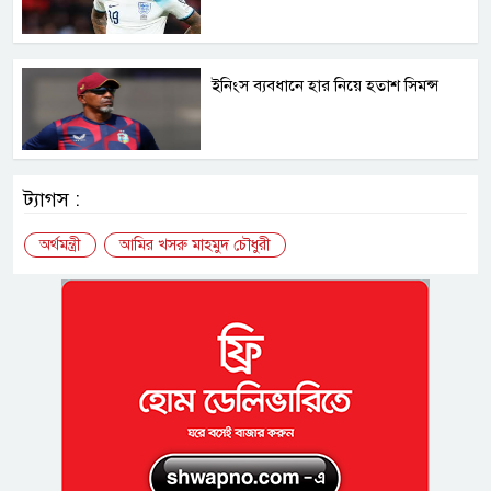
ইনিংস ব্যবধানে হার নিয়ে হতাশ সিমন্স
ট্যাগস :
অর্থমন্ত্রী
আমির খসরু মাহমুদ চৌধুরী