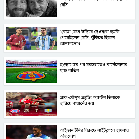
মেসি
‘বোমা মেরে উড়িয়ে দেওয়ার’ হুমকি
পেয়েছিলেন মেসি, ঝুঁকিতে ছিলেন
রোনালদোও
ইংল্যান্ডের পর মরক্কোতেও বার্সেলোনার
ম্যাচ বাতিল
প্রাক-মৌসুম প্রস্তুতি: অ্যাস্টন ভিলাকে
হারিয়ে বায়ার্নের জয়
আইভান টনির বিরুদ্ধে নাইটক্লাবে হামলার
অভিযোগ