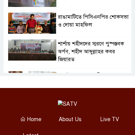
রাঙামাটিতে পিসিএনপির শোকসভা
ও দোয়া মাহফিল
শার্শায় শহীদদের স্মরণে পুষ্পস্তবক
অর্পণ, শহীদ আব্দুল্লাহর কবর
জিয়ারত
জুলাই গণঅভ্যুত্থান দিবসে
ফরিদপুরে শহীদ পরিবারের পাশে
এমপি নায়াব ইউসুফ
গ্যাস সংকটে বিপর্যস্ত প্লাস্টিক ও
সিরামিক শিল্প, কমেছে উৎপাদন
Home
About Us
Live TV
শেখ হাসিনাকে বক্তব্যের সুযোগ