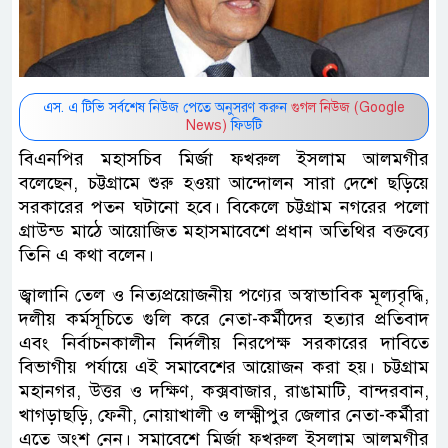
এস. এ টিভি সর্বশেষ নিউজ পেতে অনুসরণ করুন
গুগল নিউজ (Google
News)
ফিডটি
বিএনপির মহাসচিব মির্জা ফখরুল ইসলাম আলমগীর
বলেছেন, চট্টগ্রামে শুরু হওয়া আন্দোলন সারা দেশে ছড়িয়ে
সরকারের পতন ঘটানো হবে। বিকেলে চট্টগ্রাম নগরের পলো
গ্রাউন্ড মাঠে আয়োজিত মহাসমাবেশে প্রধান অতিথির বক্তব্যে
তিনি এ কথা বলেন।
জ্বালানি তেল ও নিত্যপ্রয়োজনীয় পণ্যের অস্বাভাবিক মূল্যবৃদ্ধি,
দলীয় কর্মসূচিতে গুলি করে নেতা-কর্মীদের হত্যার প্রতিবাদ
এবং নির্বাচনকালীন নির্দলীয় নিরপেক্ষ সরকারের দাবিতে
বিভাগীয় পর্যায়ে এই সমাবেশের আয়োজন করা হয়। চট্টগ্রাম
মহানগর, উত্তর ও দক্ষিণ, কক্সবাজার, রাঙামাটি, বান্দরবান,
খাগড়াছড়ি, ফেনী, নোয়াখালী ও লক্ষ্মীপুর জেলার নেতা-কর্মীরা
এতে অংশ নেন। সমাবেশে মির্জা ফখরুল ইসলাম আলমগীর