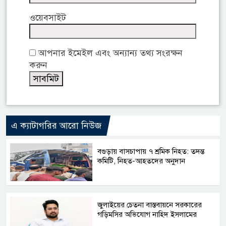
ওয়েবসাইট
আপনার ইমেইল এবং অন্যান্য তথ্য সংরক্ষন
করুন
এ ক্যাটাগরির আরো নিউজ
বগুড়ায় বাসচাপায় ৭ শ্রমিক নিহত: তদন্ত
কমিটি, নিহত-আহতদের অনুদান
জুলাইয়ের চেতনা বাস্তবায়নে সরকারের
গড়িমসির অভিযোগ নাহিদ ইসলামের