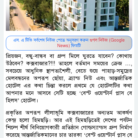
এস. এ টিভি সর্বশেষ নিউজ পেতে অনুসরণ করুন
গুগল নিউজ (Google
News)
ফিডটি
প্রিয়জন, বন্ধু-বান্ধব বা গ্রুপ মিলে ঘুরতে যাবেন? কোথায়
উঠবেন? কক্সবাজার?!!! তাহলে বর্তমান সময়ের ক্রেজ …,
সবচেয়ে আধুনিক স্থাপত্যশৈলী, বেডে শুয়ে পাহাড়-সমুদ্রের
মেলবন্ধনের অপরূপ ছোঁয়া, ব্র্যান্ড নিউ এবং আন্তর্জাতিক
হোটেল এর কথা চিন্তা করলে প্রথমে যে হোটেলটির কথা
আপনার মনে আসবে সেটি হচ্ছে ‘বেস্ট ওয়েস্টার্ন প্লাস বে
হিলস’ হোটেল।
প্রকৃতির অপরূপ লীলাভূমি কক্সবাজারের অন্যতম আকর্ষণ
কেন্দ্র হলো হিমছড়ি। আর এই হিমছড়িতেই দেশের পর্যটন
শিল্পে শীর্ষ বিনিয়োগকারী প্রতিষ্ঠান গোল্ডস্যান্ডস গ্রুপ নির্মাণ
করেছে আন্তর্জাতিকমানের চার তারকা ‘বেস্ট ওয়েস্টার্ন প্লাস বে