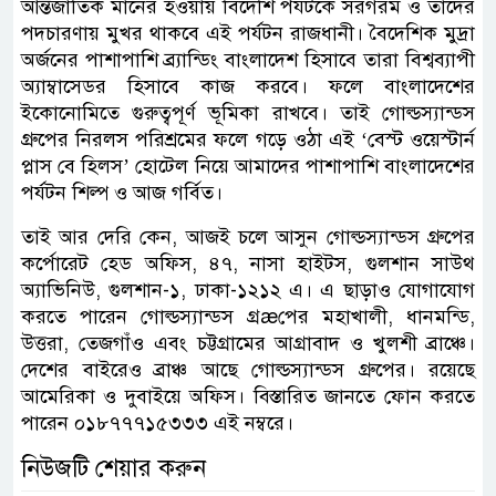
আন্তর্জাতিক মানের হওয়ায় বিদেশি পর্যটকে সরগরম ও তাদের
পদচারণায় মুখর থাকবে এই পর্যটন রাজধানী। বৈদেশিক মুদ্রা
অর্জনের পাশাপাশি ব্র্যান্ডিং বাংলাদেশ হিসাবে তারা বিশ্বব্যাপী
অ্যাম্বাসেডর হিসাবে কাজ করবে। ফলে বাংলাদেশের
ইকোনোমিতে গুরুত্বপূর্ণ ভূমিকা রাখবে। তাই গোল্ডস্যান্ডস
গ্রুপের নিরলস পরিশ্রমের ফলে গড়ে ওঠা এই ‘বেস্ট ওয়েস্টার্ন
প্লাস বে হিলস’ হোটেল নিয়ে আমাদের পাশাপাশি বাংলাদেশের
পর্যটন শিল্প ও আজ গর্বিত।
তাই আর দেরি কেন, আজই চলে আসুন গোল্ডস্যান্ডস গ্রুপের
কর্পোরেট হেড অফিস, ৪৭, নাসা হাইটস, গুলশান সাউথ
অ্যাভিনিউ, গুলশান-১, ঢাকা-১২১২ এ। এ ছাড়াও যোগাযোগ
করতে পারেন গোল্ডস্যান্ডস গ্রæপের মহাখালী, ধানমন্ডি,
উত্তরা, তেজগাঁও এবং চট্টগ্রামের আগ্রাবাদ ও খুলশী ব্রাঞ্চে।
দেশের বাইরেও ব্রাঞ্চ আছে গোল্ডস্যান্ডস গ্রুপের। রয়েছে
আমেরিকা ও দুবাইয়ে অফিস। বিস্তারিত জানতে ফোন করতে
পারেন ০১৮৭৭৭১৫৩৩৩ এই নম্বরে।
নিউজটি শেয়ার করুন