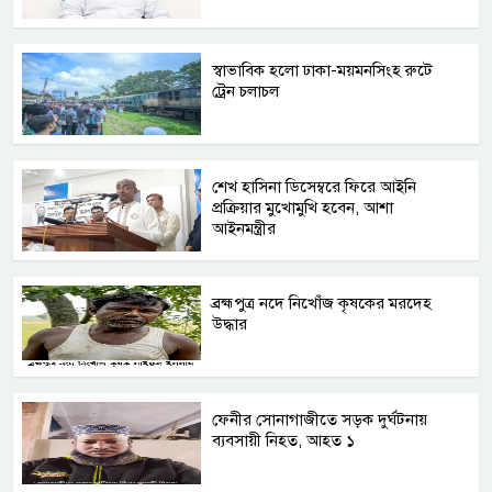
স্বাভাবিক হলো ঢাকা-ময়মনসিংহ রুটে
ট্রেন চলাচল
শেখ হাসিনা ডিসেম্বরে ফিরে আইনি
প্রক্রিয়ার মুখোমুখি হবেন, আশা
আইনমন্ত্রীর
ব্রহ্মপুত্র নদে নিখোঁজ কৃষকের মরদেহ
উদ্ধার
ফেনীর সোনাগাজীতে সড়ক দুর্ঘটনায়
ব্যবসায়ী নিহত, আহত ১