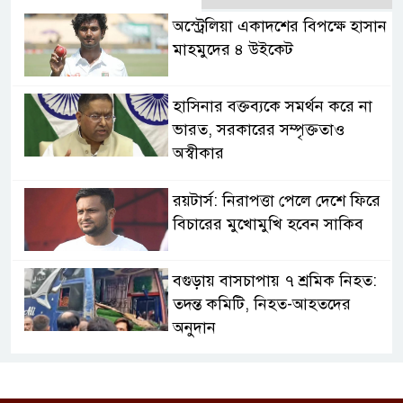
অস্ট্রেলিয়া একাদশের বিপক্ষে হাসান
মাহমুদের ৪ উইকেট
হাসিনার বক্তব্যকে সমর্থন করে না
ভারত, সরকারের সম্পৃক্ততাও
অস্বীকার
রয়টার্স: নিরাপত্তা পেলে দেশে ফিরে
বিচারের মুখোমুখি হবেন সাকিব
বগুড়ায় বাসচাপায় ৭ শ্রমিক নিহত:
তদন্ত কমিটি, নিহত-আহতদের
অনুদান
জুলাইয়ের চেতনা বাস্তবায়নে
সরকারের গড়িমসির অভিযোগ