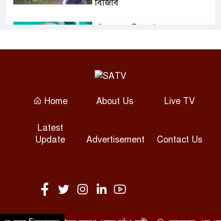
বিজিবি
চাঁদপুরে নারীর পেট থেকে সাড়ে ৬
কেজির টিউমার অপসারণ
বগুড়ায় দুই ট্রাকের সংঘর্ষে নিহত ২,
আহত ৩
Home
About Us
Live TV
সাতক্ষীরায় হামলায় ছাত্রদল নেতাসহ
Latest
আহত ১০, আটক ২
Update
Advertisement
Contact Us
ভীমরুলীর ভাসমান পেয়ারা বাজারে
মার্কিন রাষ্ট্রদূত
দেবিদ্বারে বাড়ির মালিক খুন, খণ্ডিত
লাশের ৯ প্যাকেট উদ্ধার