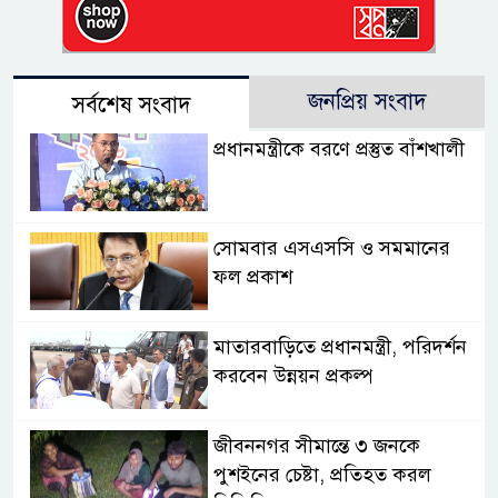
জনপ্রিয় সংবাদ
সর্বশেষ সংবাদ
প্রধানমন্ত্রীকে বরণে প্রস্তুত বাঁশখালী
সোমবার এসএসসি ও সমমানের
ফল প্রকাশ
মাতারবাড়িতে প্রধানমন্ত্রী, পরিদর্শন
করবেন উন্নয়ন প্রকল্প
জীবননগর সীমান্তে ৩ জনকে
পুশইনের চেষ্টা, প্রতিহত করল