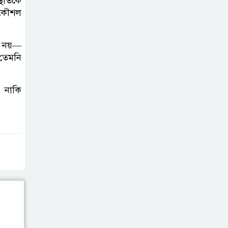
্থিতিকে
ফের গ্রেপ্তার সাবেক
ক কৌশল
সেনাসদস্য হাফিজুর
রহমান
োগ নয়—
 তেমনি
রিহ্যাব-রাজউক
ইন্সপেক্টর-ভবন
মালিকের
 নাকি
যোগসাজশে অনিয়ম: রাজউক
চেয়ারম্যান
রাজনৈতিক
সম্পৃক্ততা যেন
চিকিৎসা সেবায়
প্রভাব না ফেলে: প্রধানমন্ত্রী
রুশ তেল কেনায়