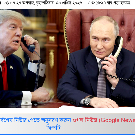
 ০১:০৭:২৭ অপরাহ্ন, বৃহস্পতিবার, ৩০ এপ্রিল ২০২৬
/
১৮২৭ বার পড়া হয়েছে
সর্বশেষ নিউজ পেতে অনুসরণ করুন
গুগল নিউজ (Google News
ফিডটি