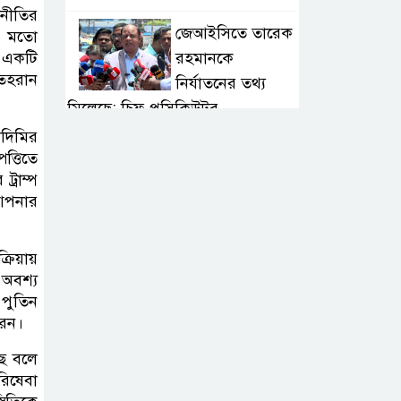
জনীতির
জেআইসিতে তারেক
ার মতো
রহমানকে
র একটি
তেহরান
নির্যাতনের তথ্য
মিলেছে: চিফ প্রসিকিউটর
লাদিমির
প্রাক-মৌসুম প্রস্তুতি:
্তিতে
্রাম্প
অ্যাস্টন ভিলাকে
আপনার
হারিয়ে বায়ার্নের জয়
৬ বছরে
্রিয়ায়
অবশ্য
মোটরসাইকেল
 পুতিন
দুর্ঘটনায় প্রাণ গেল
রেন।
১৫ হাজার ৭১২ জনের
ছে বলে
পরিষেবা
তনু হত্যা মামলা: