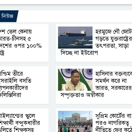
ো নিউজ
ুশ তেল কেনায়
হরমুজে নৌ জোট
ভারত-চীনসহ ৫
গড়তে যুক্তরাষ্ট্রের
দেশের ওপর ১০০%
তৎপরতা, সাড়া
ট্র
দিচ্ছে না ইউরোপ
শ্চিম তীরে
হাসিনার বক্তব্যক
ইসরাইলি বসতি
সমর্থন করে না
্থাপনকারীদের
ভারত, সরকারের
লিস্তিনিরা
সম্পৃক্ততাও অস্বীকার
াইল্যান্ডের স্কুলে
সুপ্রিম কোর্টের ব
িক্ষার্থী বন্দুকধারীর
পরও নাগরিকত্ব
ুলিতে শিক্ষকসহ
নীতিতে ফের কঠ