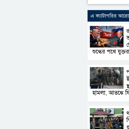
এ ক্যাটাগরির আর
র
শুল্কের পথে যুক্তরাষ্
প
স
হামলা, আতঙ্কে ফি
থ
শ
গ