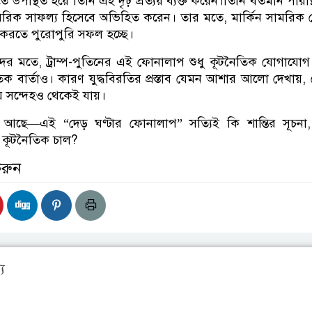
উপস্থিত হয়ে তিনি এই দৃঢ় প্রত্যয় ব্যক্ত করেন।তিনি বর্তমান পরিস
ামরিক সাফল্য হিসেবে অভিহিত করেন। তার মতে, মার্কিন সামরি
করতে পুরোপুরি সফল হচ্ছে।
দের মতে, ট্রাম্প-পুতিনের এই ফোনালাপ শুধু কূটনৈতিক যোগায
 বার্তাও। কারণ যুদ্ধবিরতির প্রস্তাব যেমন আশার আলো দেখায়,
ে সন্দেহও থেকেই যায়।
 আছে—এই “দেড় ঘণ্টার ফোনালাপ” সত্যিই কি শান্তির সূচনা,
কূটনৈতিক চাল?
করুন
য