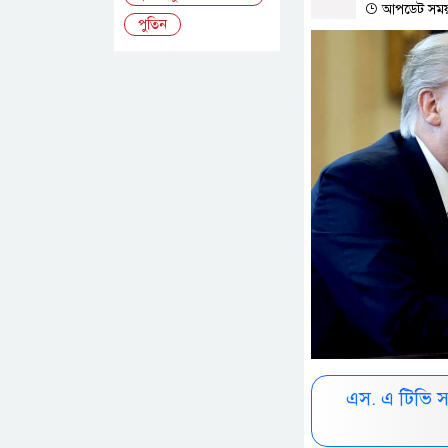
আপডেট সময় :
পুতিন
এস. এ টিভি 