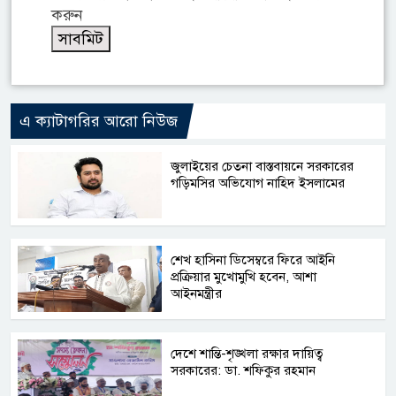
করুন
এ ক্যাটাগরির আরো নিউজ
জুলাইয়ের চেতনা বাস্তবায়নে সরকারের
গড়িমসির অভিযোগ নাহিদ ইসলামের
শেখ হাসিনা ডিসেম্বরে ফিরে আইনি
প্রক্রিয়ার মুখোমুখি হবেন, আশা
আইনমন্ত্রীর
দেশে শান্তি-শৃঙ্খলা রক্ষার দায়িত্ব
সরকারের: ডা. শফিকুর রহমান