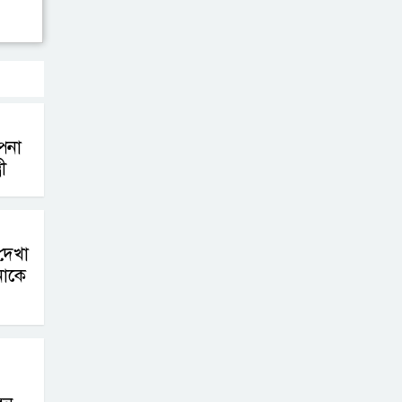
ভিসা আবেদন শুরু
দুর্নীতি তদন্ত: চার
সিটি প্রকৌশলীর
দেশত্যাগ ঠেকাতে
ইমিগ্রেশনকে নির্দেশ
পনা
ী
দেখা
নাকে