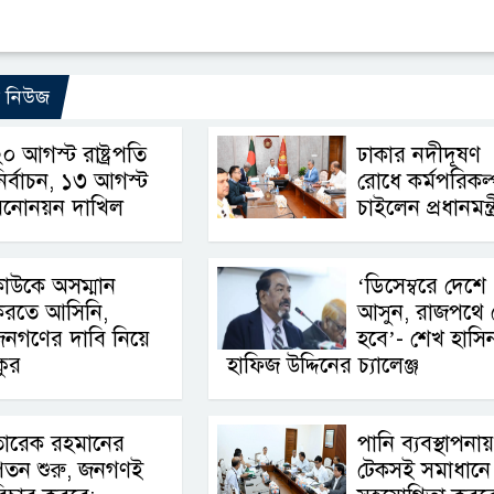
ো নিউজ
০ আগস্ট রাষ্ট্রপতি
ঢাকার নদীদূষণ
ির্বাচন, ১৩ আগস্ট
রোধে কর্মপরিকল্
মনোনয়ন দাখিল
চাইলেন প্রধানমন্ত্র
াউকে অসম্মান
‘ডিসেম্বরে দেশে
করতে আসিনি,
আসুন, রাজপথে 
জনগণের দাবি নিয়ে
হবে’- শেখ হাসি
কুর
হাফিজ উদ্দিনের চ্যালেঞ্জ
তারেক রহমানের
পানি ব্যবস্থাপনায়
পতন শুরু, জনগণই
টেকসই সমাধানে