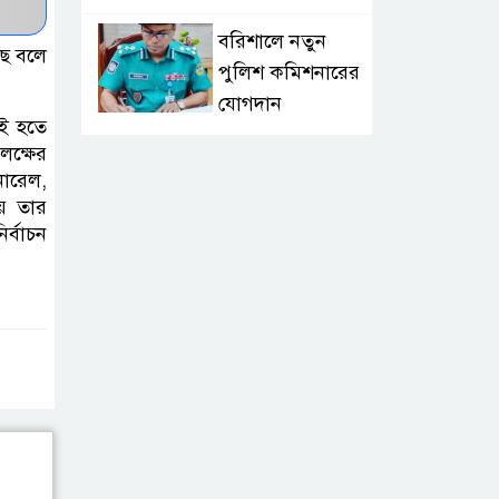
বরিশালে নতুন
ছে বলে
পুলিশ কমিশনারের
যোগদান
েই হতে
লক্ষের
লংলেই পাড়ার
ারেল,
মানুষের পানির
ায় তার
সংকট দূর করতে
র্বাচন
সেনাবাহিনীর নতুন উদ্যোগ
ঝালকাঠি সদর
পৌরসভার সমস্যা
ও সম্ভাবনা বিষয়ক
নাগরিক সংলাপ অনুষ্ঠিত
মোবাইল নয়, হাতে