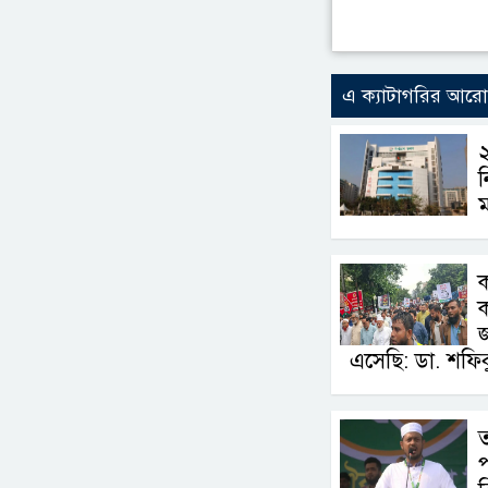
এ ক্যাটাগরির আর
২
ন
ক
এসেছি: ডা. শফি