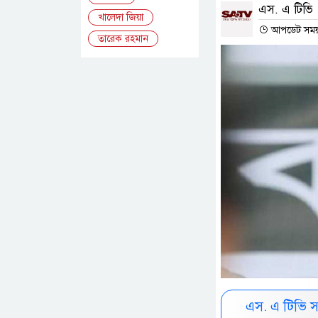
এস. এ টিভি
খালেদা জিয়া
আপডেট সময় :
তারেক রহমান
এস. এ টিভি 