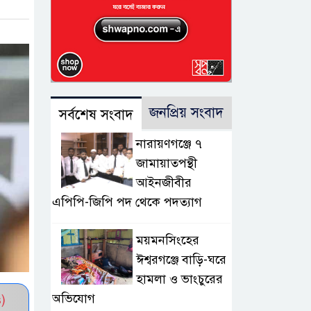
জনপ্রিয় সংবাদ
সর্বশেষ সংবাদ
নারায়ণগঞ্জে ৭
জামায়াতপন্থী
আইনজীবীর
এপিপি-জিপি পদ থেকে পদত্যাগ
ময়মনসিংহের
ঈশ্বরগঞ্জে বাড়ি-ঘরে
হামলা ও ভাংচুরের
অভিযোগ
)