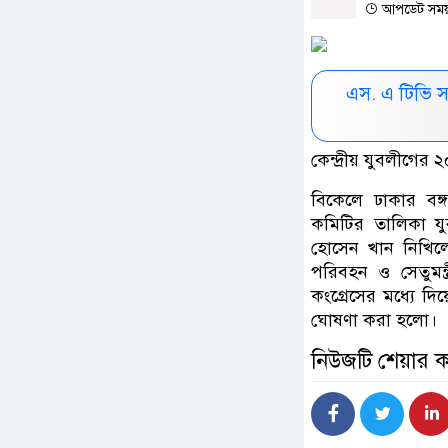
আপডেট সময় :
এস. এ টিভি 
কেন্দ্রীয় যুবলীগের 
বিকেলে ঢাকার বঙ্গব
কমিটির তালিকা য
হোসেন খান নিখিল
পরিবহন ও সেতুমন
কংগ্রেসের মধ্যে দি
ঘোষণা করা হলো।
নিউজটি শেয়ার 