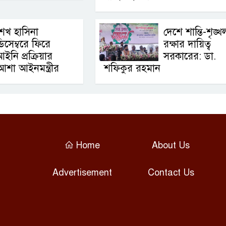
েখ হাসিনা
দেশে শান্তি-শৃঙ্খ
িসেম্বরে ফিরে
রক্ষার দায়িত্ব
ইনি প্রক্রিয়ার
সরকারের: ডা.
আশা আইনমন্ত্রীর
শফিকুর রহমান
Home
About Us
Advertisement
Contact Us