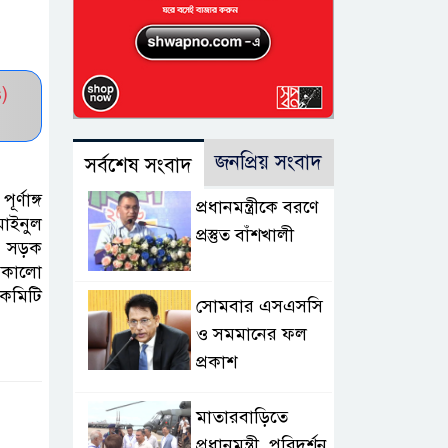
)
জনপ্রিয় সংবাদ
সর্বশেষ সংবাদ
্ণাঙ্গ
প্রধানমন্ত্রীকে বরণে
াইনুল
প্রস্তুত বাঁশখালী
ং সড়ক
মকালো
 কমিটি
সোমবার এসএসসি
ও সমমানের ফল
প্রকাশ
মাতারবাড়িতে
প্রধানমন্ত্রী, পরিদর্শন