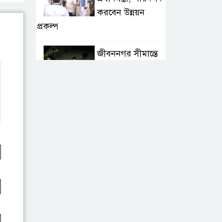
করবেন উন্নয়ন
প্রকল্প
জীবননগর সীমান্তে
৩ জনকে পুশইনের
চেষ্টা, প্রতিহত করল
বিজিবি
চাঁদপুরে নারীর পেট
থেকে সাড়ে ৬
কেজির টিউমার
অপসারণ
বগুড়ায় দুই ট্রাকের
সংঘর্ষে নিহত ২,
আহত ৩