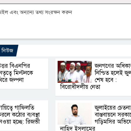
ল এবং অন্যান্য তথ্য সংরক্ষন করুন
ো নিউজ
ত্তর বিএনপির
জনগণের অধিকা
েতৃত্বে মিল্টনকে
নিশ্চিত হলেই জু
িরে জল্পনা
শেষ হবে :
বিরোধীদলীয় নেতা
ায়িত্বে গাফিলতি
জুলাইয়ের চেতনা
রলে কঠোর ব্যবস্থা
বাস্তবায়নে সরকা
েওয়া হচ্ছে: রিজভী
গড়িমসির অভিয
নাহিদ ইসলামের