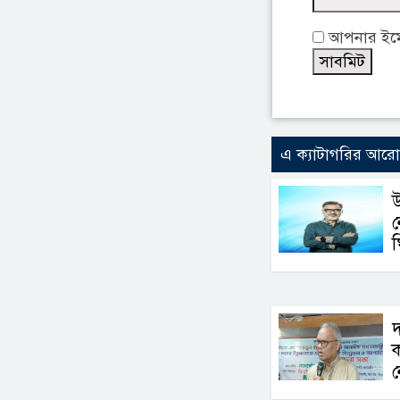
আপনার ইমেই
এ ক্যাটাগরির আর
উ
ন
ঘ
দ
ক
ন