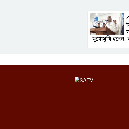
শ
ড
আ
মুখোমুখি হবেন, 