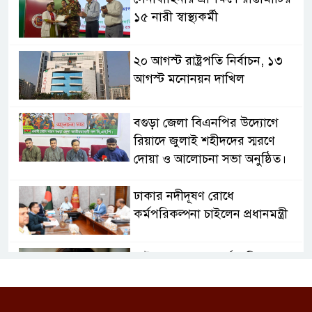
১৫ নারী স্বাস্থ্যকর্মী
২০ আগস্ট রাষ্ট্রপতি নির্বাচন, ১৩
আগস্ট মনোনয়ন দাখিল
বগুড়া জেলা বিএনপির উদ্যোগে
রিয়াদে জুলাই শহীদদের স্মরণে
দোয়া ও আলোচনা সভা অনুষ্ঠিত।
ঢাকার নদীদূষণ রোধে
কর্মপরিকল্পনা চাইলেন প্রধানমন্ত্রী
আট বছর পর বড় পর্দায় ফিরছেন
প্রীতি জিনতা, জানালেন দীর্ঘ
বিরতির কারণ