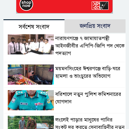
জনপ্রিয় সংবাদ
সর্বশেষ সংবাদ
নারায়ণগঞ্জে ৭ জামায়াতপন্থী
আইনজীবীর এপিপি-জিপি পদ থেকে
পদত্যাগ
ময়মনসিংহের ঈশ্বরগঞ্জে বাড়ি-ঘরে
হামলা ও ভাংচুরের অভিযোগ
বরিশালে নতুন পুলিশ কমিশনারের
যোগদান
লংলেই পাড়ার মানুষের পানির
সংকট দূর করতে সেনাবাহিনীর নতুন