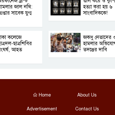
রফানেজ ট্রাস্ট
গুলি করে ও কুপ
ামলার জাল নথি:
হত্যা করা হয় ৬
্রেপ্তার সাবেক যুগ্ম
সাংবাদিককে!
ঢাকা কলেজে
জকসু নেতাদের
াত্রদল-ছাত্রশিবির
হামলার অভিযো
ংঘর্ষ, আহত
তদন্তের দাবি
Home
About Us
Advertisement
Contact Us