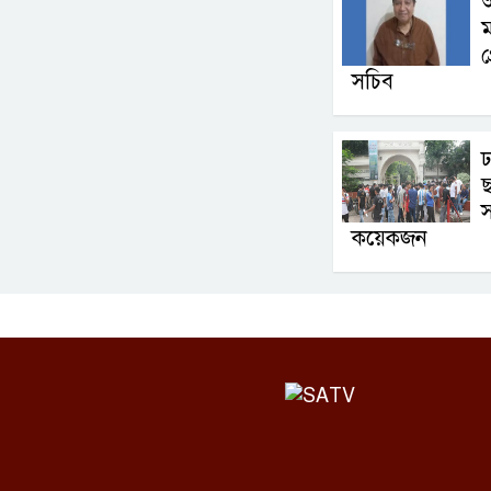
অ
ম
গ
সচিব
ছ
স
কয়েকজন