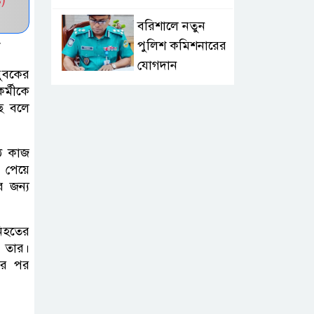
বরিশালে নতুন
পুলিশ কমিশনারের
যোগদান
ুবকের
র্মীকে
লংলেই পাড়ার
ে বলে
মানুষের পানির
সংকট দূর করতে
ঠে কাজ
সেনাবাহিনীর নতুন উদ্যোগ
 পেয়ে
র জন্য
ঝালকাঠি সদর
পৌরসভার সমস্যা
নিহতের
ও সম্ভাবনা বিষয়ক
য় তার।
নাগরিক সংলাপ অনুষ্ঠিত
ার পর
মোবাইল নয়, হাতে