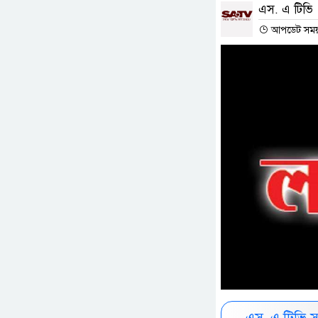
এস. এ টিভি
আপডেট সময় :
এস. এ টিভি 