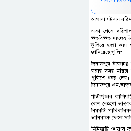
আলাদা ঘটনায় বরিশা
ঢাকা থেকে বরিশা
ক্ষতবিক্ষত মরদেহ উদ
কুপিয়ে হত্যা করা
জানিয়েছে পুলিশ।
দিনাজপুর বীরগঞ্জে
করার সময় মরিচা 
পুলিশে খবর দেয়। 
দিনাজপুর এম.আব্দ
গাজীপুরের কালিয়াক
বোন রেহেনা আক্তার
বিষয়টি পারিবারি
তানিয়াকে ফেলে পালিয়
নিউজটি শেয়ার 