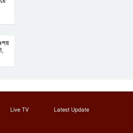
িয়ে
 ওপর
গ,
Live TV
Latest Update