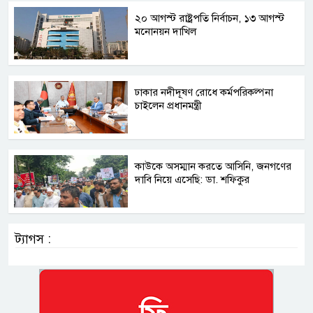
২০ আগস্ট রাষ্ট্রপতি নির্বাচন, ১৩ আগস্ট
মনোনয়ন দাখিল
ঢাকার নদীদূষণ রোধে কর্মপরিকল্পনা
চাইলেন প্রধানমন্ত্রী
কাউকে অসম্মান করতে আসিনি, জনগণের
দাবি নিয়ে এসেছি: ডা. শফিকুর
ট্যাগস :