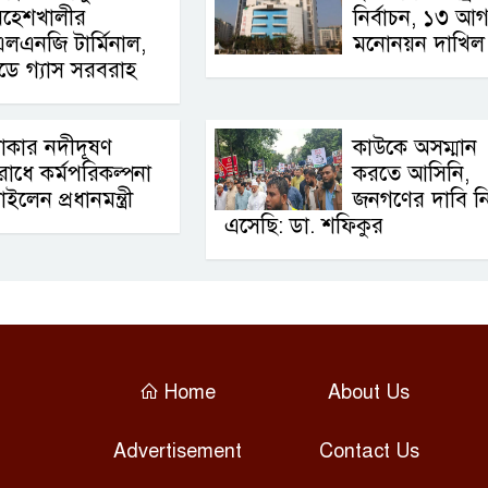
মহেশখালীর
নির্বাচন, ১৩ আগ
লএনজি টার্মিনাল,
মনোনয়ন দাখিল
িডে গ্যাস সরবরাহ
াকার নদীদূষণ
কাউকে অসম্মান
োধে কর্মপরিকল্পনা
করতে আসিনি,
াইলেন প্রধানমন্ত্রী
জনগণের দাবি ন
এসেছি: ডা. শফিকুর
Home
About Us
Advertisement
Contact Us