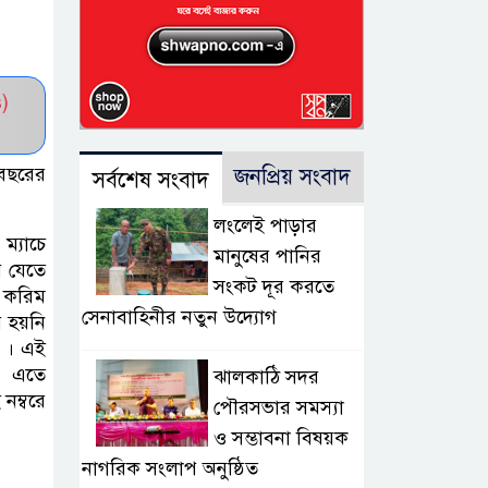
)
 বছরের
জনপ্রিয় সংবাদ
সর্বশেষ সংবাদ
লংলেই পাড়ার
ম্যাচে
মানুষের পানির
ে যেতে
সংকট দূর করতে
ে করিম
সেনাবাহিনীর নতুন উদ্যোগ
য় হয়নি
 । এই
া। এতে
ঝালকাঠি সদর
নম্বরে
পৌরসভার সমস্যা
ও সম্ভাবনা বিষয়ক
নাগরিক সংলাপ অনুষ্ঠিত