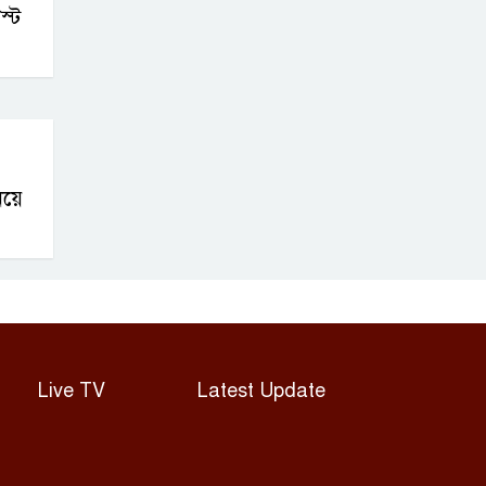
নির্দেশ অবৈধ
স্ট
ঘোষণা মার্কিন আদালতের
নিত্যপণ্যের দাম
নিয়ন্ত্রণের দাবিতে
কুষ্টিয়া ডিসিকে
স্মারকলিপি ১১ দলের
িয়ে
Live TV
Latest Update