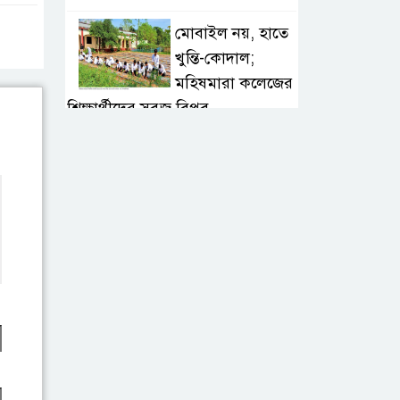
মোবাইল নয়, হাতে
খুন্তি-কোদাল;
মহিষমারা কলেজের
শিক্ষার্থীদের সবুজ বিপ্লব
উন্নত দেশগুলোতে
এআইয়ে চাকরি
হারানোর ঝুঁকি তিন
গুণ বেশি: বিশ্বব্যাংক
শেয়ারবাজার
কারসাজি:
সাকিবসহ ১৫ জনের
বিরুদ্ধে শিগগির চার্জশিট