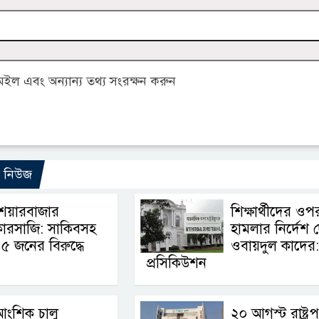
ল এবং অন্যান্য তথ্য সংরক্ষন করুন
ো নিউজ
শেয়ারবাজার
শিক্ষার্থীদের ওপ
ারসাজি: সাকিবসহ
হামলার নির্দেশ 
৫ জনের বিরুদ্ধে
ওবায়দুল কাদের:
প্রসিকিউশন
আংশিক চালু
২০ আগস্ট রাষ্ট্র