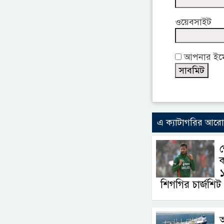
ওয়েবসাইট
আপনার ইমেই
এ ক্যাটাগরির আর
ক
১
শিগগির চার্জশিট