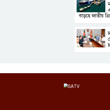
এ
বাড়ছে জাতীয় গ্র
ঢ
র
চ