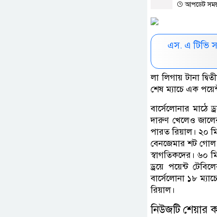
আপডেট সময় :
এস. এ টিভি 
লা লিগায় টানা দ্বি
শেষ ম্যাচে এক পয়েন
বার্সেলোনার মাঠে 
দারুণ খেলেও জালে
পারত রিয়াল। ২০ মি
বেনজেমার শট গোল ল
স্বাগতিকদের। ৬০
ড্রয়ে পয়েন্ট টেবি
বার্সেলোনা ১৮ ম্যাচ
রিয়াল।
নিউজটি শেয়ার 