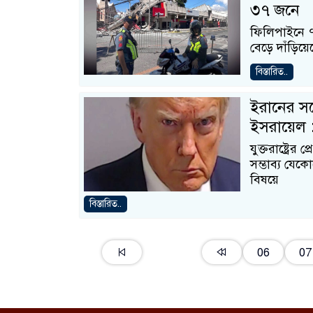
৩৭ জনে
ফিলিপাইনে ৭ 
বেড়ে দাঁড়ি
বিস্তারিত..
ইরানের সঙ্
ইসরায়েল : ট
যুক্তরাষ্ট্রের
সম্ভাব্য যেক
বিষয়ে
বিস্তারিত..
06
07