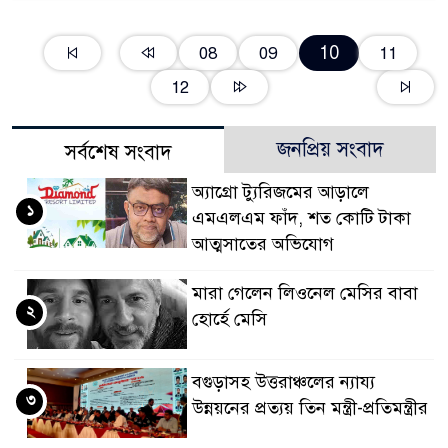
10
08
09
11
12
জনপ্রিয় সংবাদ
সর্বশেষ সংবাদ
অ্যাগ্রো ট্যুরিজমের আড়ালে
১
এমএলএম ফাঁদ, শত কোটি টাকা
আত্মসাতের অভিযোগ
মারা গেলেন লিওনেল মেসির বাবা
২
হোর্হে মেসি
বগুড়াসহ উত্তরাঞ্চলের ন্যায্য
৩
উন্নয়নের প্রত্যয় তিন মন্ত্রী-প্রতিমন্ত্রীর