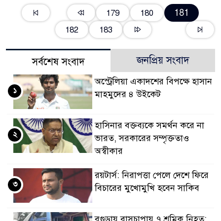
181
179
180
182
183
জনপ্রিয় সংবাদ
সর্বশেষ সংবাদ
অস্ট্রেলিয়া একাদশের বিপক্ষে হাসান
১
মাহমুদের ৪ উইকেট
হাসিনার বক্তব্যকে সমর্থন করে না
২
ভারত, সরকারের সম্পৃক্ততাও
অস্বীকার
রয়টার্স: নিরাপত্তা পেলে দেশে ফিরে
৩
বিচারের মুখোমুখি হবেন সাকিব
বগুড়ায় বাসচাপায় ৭ শ্রমিক নিহত: